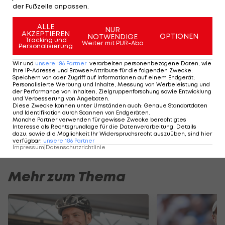
der Fußzeile anpassen.
einer der beiden besten Gruppendritten aber
trotz zweier Niederlagen noch ins Viertelfinale -
ALLE
NUR
AKZEPTIEREN
OPTIONEN
NOTWENDIGE
erstmals seit Olympia 1992 in Barcelona. Die
Tracking und
Weiter mit PUR-Abo
Personalisierung
Paarungen der ersten K.o.-Runde werden am
Wir und
unsere
186
Partner
verarbeiten personenbezogene Daten, wie
Sonntag fixiert.
Ihre IP-Adresse und Browser-Attribute für die folgenden Zwecke
:
Speichern von oder Zugriff auf Informationen auf einem Endgerät;
Personalisierte Werbung und Inhalte, Messung von Werbeleistung und
der Performance von Inhalten, Zielgruppenforschung sowie Entwicklung
Der legendäre Durchmarsch des FC
Am Stammtisch bei
und Verbesserung von Angeboten
.
Wacker Tirol I #Zwarakonferenz History
Christopher Knett
Diese Zwecke können unter Umständen auch
:
Genaue Standortdaten
und Identifikation durch Scannen von Endgeräten
.
Zwarakonferenz
Stammtisch
Manche Partner verwenden für gewisse Zwecke berechtigtes
Interesse als Rechtsgrundlage für die Datenverarbeitung. Details
dazu, sowie die Möglichkeit Ihr Widerspruchsrecht auszuüben, sind hier
verfügbar
:
unsere
186
Partner
Impressum
|
Datenschutzrichtlinie
Mehr zum Thema