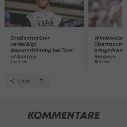
Großschartner
Wimbledon:
verteidigt
Überraschun
Gesamtführung bei Tour
bringt Premi
of Austria
Siegerin
Sport-Mix
Tennis
TEILEN
KOMMENTARE