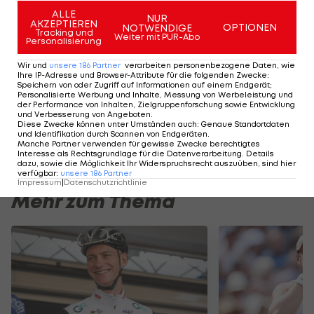
Jahren schaffen kann und werde."
ALLE
NUR
AKZEPTIEREN
OPTIONEN
NOTWENDIGE
Tracking und
Der österreichische Schwimmverband hält damit
Weiter mit PUR-Abo
Personalisierung
weiter bei acht Olympia-Teilnehmern für Tokio.
Wir und
unsere
186
Partner
verarbeiten personenbezogene Daten, wie
Möglich ist noch ein Quotenplatz im
Ihre IP-Adresse und Browser-Attribute für die folgenden Zwecke
:
Speichern von oder Zugriff auf Informationen auf einem Endgerät;
Wasserspringen für Alexander Hart vom 3-m-
Personalisierte Werbung und Inhalte, Messung von Werbeleistung und
der Performance von Inhalten, Zielgruppenforschung sowie Entwicklung
Brett sowie auch noch im Becken-Schwimmen. Die
und Verbesserung von Angeboten
.
Diese Zwecke können unter Umständen auch
:
Genaue Standortdaten
diesbezügliche Qualifikationsfrist läuft noch bis
und Identifikation durch Scannen von Endgeräten
.
Manche Partner verwenden für gewisse Zwecke berechtigtes
nächsten Sonntag.
Interesse als Rechtsgrundlage für die Datenverarbeitung. Details
dazu, sowie die Möglichkeit Ihr Widerspruchsrecht auszuüben, sind hier
verfügbar
:
unsere
186
Partner
Impressum
|
Datenschutzrichtlinie
Mehr zum Thema