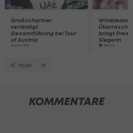
Großschartner
Wimbledon:
verteidigt
Überraschun
Gesamtführung bei Tour
bringt Premi
of Austria
Siegerin
Sport-Mix
Tennis
TEILEN
KOMMENTARE