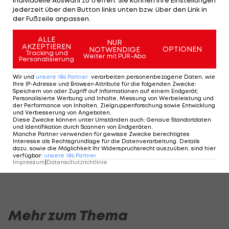
In der MLB gibt es das Gedankenspiel, alle 30
jederzeit über den Button links unten bzw. über den Link in
der Fußzeile anpassen.
Teams in einer Region zu versammeln und dort die
Saison zu spielen. Viele Mannschaften halten
ALLE
NUR
AKZEPTIEREN
üblicherweise im Frühjahr ihre Trainingslager in
OPTIONEN
NOTWENDIGE
Tracking und
Weiter mit PUR-Abo
Personalisierung
Arizona ab. Viele Fragen sind aber auch offen und
eine Entscheidung, ob es wirklich dazu kommt, ist
Wir und
unsere
186
Partner
verarbeiten personenbezogene Daten, wie
Ihre IP-Adresse und Browser-Attribute für die folgenden Zwecke
:
nicht getroffen. Zu alternativen Plänen macht die
Speichern von oder Zugriff auf Informationen auf einem Endgerät;
Personalisierte Werbung und Inhalte, Messung von Werbeleistung und
MLB bisher keine Angaben.
der Performance von Inhalten, Zielgruppenforschung sowie Entwicklung
und Verbesserung von Angeboten
.
Diese Zwecke können unter Umständen auch
:
Genaue Standortdaten
und Identifikation durch Scannen von Endgeräten
.
HIGHLIGHTS: LASK - SK Sturm Graz
Highlights: Jerabe
Manche Partner verwenden für gewisse Zwecke berechtigtes
Interesse als Rechtsgrundlage für die Datenverarbeitung. Details
einen endgültigen 
Fußball - Frauen-Bundesliga
dazu, sowie die Möglichkeit Ihr Widerspruchsrecht auszuüben, sind hier
verfügbar
:
unsere
186
Partner
Fußball - ADMIRAL 
Impressum
|
Datenschutzrichtlinie
Mehr zum Thema