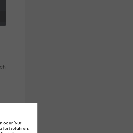
ich
es
)
n oder [Nur
 fortzufahren.