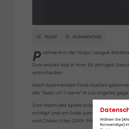
TEILEN
KOMMENTARE
P
remiere in der Major League Basebal
Zum ersten Mal in ihrer 55-jährigen Gesc
entschieden.
Nach spannenden Final-Duellen gewinnen
der "best-of-7-Serie" in Los Angeles geg
Zum Mann des Spiels avanciert George Sp
Datensc
schlägt und am Ende zum MVP gekürt wird
Wählen Sie [Al
und Chase Utley (2009, Philadelphia Phili
Notwendige] im