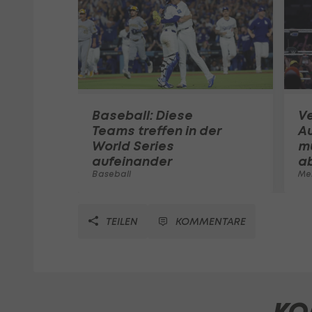
Baseball: Diese
V
Teams treffen in der
A
World Series
mu
aufeinander
a
Baseball
Me
TEILEN
KOMMENTARE
KO