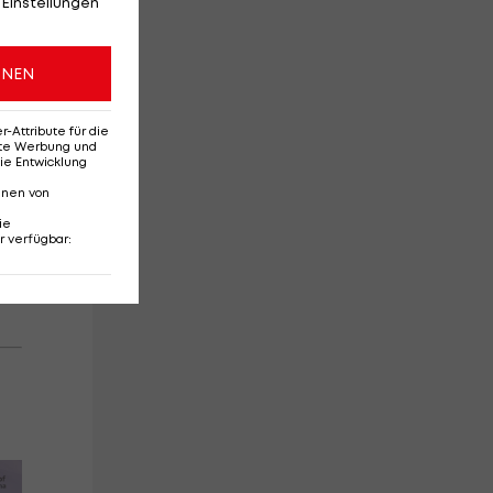
 Einstellungen
s
.
ONEN
ie
os
Attribute für die
erte Werbung und
ie Entwicklung
nnen von
ie
r verfügbar
: