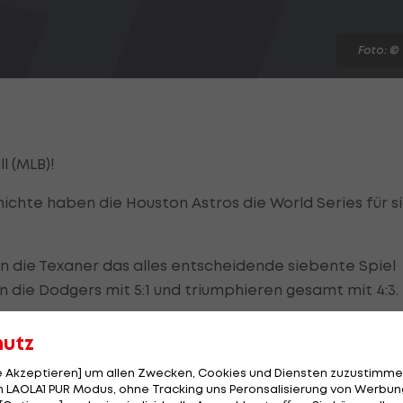
Foto: ©
l (MLB)!
hichte haben die Houston Astros die World Series für s
 die Texaner das alles entscheidende siebente Spiel
en die Dodgers mit 5:1 und triumphieren gesamt mit 4:3.
ringer, der seinen fünften Homerun in der World Seri
hutz
. Bisher konnten nur Reggie Jackson (1977, NY Yankees
le Akzeptieren] um allen Zwecken, Cookies und Diensten zuzustimme
es) fünf Homeruns in einer Finalserie beisteuern.
 LAOLA1 PUR Modus, ohne Tracking uns Peronsalisierung von Werbung