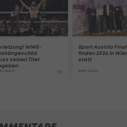
erletzung! WWE-
Sport Austria Fina
ushängeschild
finden 2026 in Wie
ss seinen Titel
statt
bgeben
hr Sport
Mehr Sport
2
MMENTARE