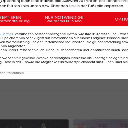
[Optionen] auch eine individuelle Auswahl zu treffen. Sie können Ihre
ung. Erstmals seit zwölf Jahren schaffte es das Team au
den Button links unten bzw. über den Link in der Fußzeile anpassen.
cht es für die 1962 gegründete Franchise auch zum Titel
ZEPTIEREN
NUR NOTWENDIGE
OPTI
eringeren als den Rekord-Champion NY Yankees aus, d
Personalisierung
Weiter mit PUR-Abo
iger Chicago Cubs den Weg ins Finale. Das Team aus L
6
Partner
verarbeiten personenbezogene Daten, wie Ihre IP-Adresse und Browser-
 seit 1988 warten.
e
:
Speichern von oder Zugriff auf Informationen auf einem Endgerät; Personalisi
von Werbeleistung und der Performance von Inhalten, Zielgruppenforschung sow
g von Angeboten
.
nnen unter Umständen auch
:
Genaue Standortdaten und Identifikation durch Sca
erwenden für gewisse Zwecke berechtigtes Interesse als Rechtsgrundlage für d
c.twitter.com/gw3SruSnHs
. Details dazu, sowie die Möglichkeit Ihr Widerspruchsrecht auszuüben, sind hie
r
@astros)
2. November 2017
chutzrichtlinie