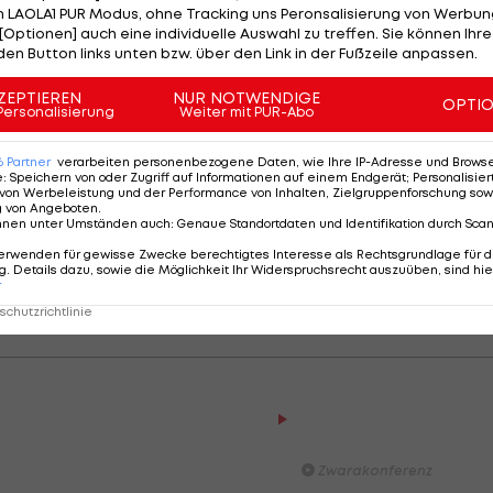
 LAOLA1 PUR Modus, ohne Tracking uns Peronsalisierung von Werbung
[Optionen] auch eine individuelle Auswahl zu treffen. Sie können Ihre
den Button links unten bzw. über den Link in der Fußzeile anpassen.
ZEPTIEREN
NUR NOTWENDIGE
OPTI
Personalisierung
Weiter mit PUR-Abo
m Winter" nach. Die Motivation hält sich in der kalten
 gibt mehr Möglichkeiten, als sich nur mit Joggen und
6
Partner
verarbeiten personenbezogene Daten, wie Ihre IP-Adresse und Browser-
e
:
Speichern von oder Zugriff auf Informationen auf einem Endgerät; Personalisi
von Werbeleistung und der Performance von Inhalten, Zielgruppenforschung sow
g von Angeboten
.
nnen unter Umständen auch
:
Genaue Standortdaten und Identifikation durch Sca
Trainingsmöglichkeiten auf, welche Sportarten du
erwenden für gewisse Zwecke berechtigtes Interesse als Rechtsgrundlage für d
echslung im Winter bringt.
. Details dazu, sowie die Möglichkeit Ihr Widerspruchsrecht auszuüben, sind hie
r
chutzrichtlinie
Der legendäre Durchmar
Tirol I #Zwarakonferenz Hi
Zwarakonferenz