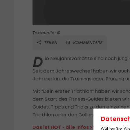
Textquelle: ©
TEILEN
KOMMENTARE
D
ie Neujahrsvorsätze sind noch jung 
Seit dem Jahreswechsel haben wir euch 
Jahresplan, die Trainingslager-Planung 
Mit "Dein erster Triathlon" haben wir scho
dem Start des Fitness-Guides bieten wir
Guides, Tipps und Tricks zu den einzelne
Triathlon oder den Collins Cup.
Datensc
Das ist HOT - alle Infos >>>
Wählen Sie [Al