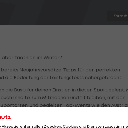
Foto: ©
- aber Triathlon im Winter?
bereits Neujahrsvorsätze, Tipps für den perfekten
und die Bedeutung der Leistungstests nähergebracht.
n die Basis für deinen Einstieg in diesen Sport gelegt. 
 euch Inhalte zum Mitmachen und fit bleiben, mit den
n Sportarten, und begleiten Top-Events wie den Austria
hutz
le Akzeptieren] um allen Zwecken, Cookies und Diensten zuzustimme