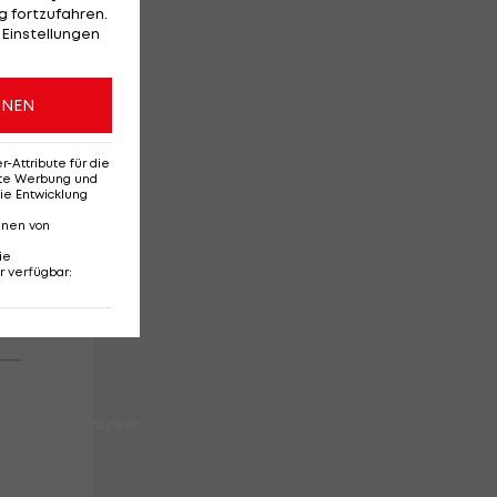
 fortzufahren.
 Einstellungen
ONEN
Attribute für die
erte Werbung und
ie Entwicklung
nnen von
ie
r verfügbar
:
sch des FC Wacker
story