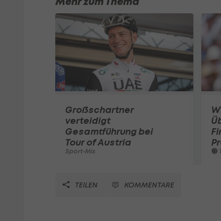
Mehr zum Thema
Großschartner
W
verteidigt
Ü
Gesamtführung bei
Fi
Tour of Austria
Pr
Sport-Mix
T
TEILEN
KOMMENTARE