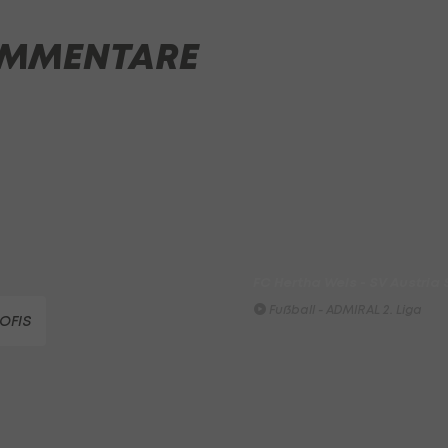
First Vienna FC 1894 - SK Rap
MMENTARE
Fußball - Frauen-Bundesliga
win2day Beach Tour PRO OPE
Entscheidung
Beachvolleyball - win2day B
Highlights: Neuzugang führt 
LigaZwa-Auftaktsieg
Fußball - ADMIRAL 2. Liga
FC Hertha Wels - SV Austria
Fußball - ADMIRAL 2. Liga
ROFIS