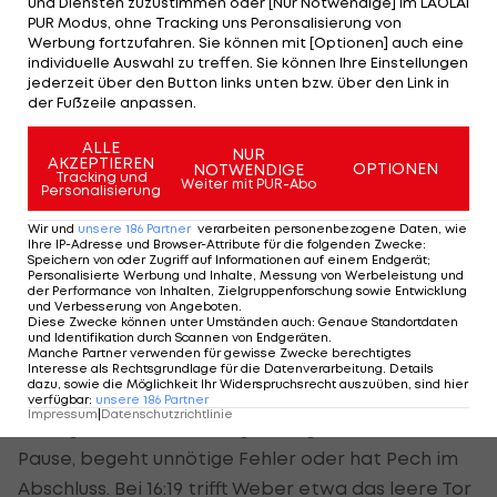
ausbauen, eine ständige Pattsituation entsteht.
und Diensten zuzustimmen oder [Nur Notwendige] im LAOLA1
PUR Modus, ohne Tracking uns Peronsalisierung von
Die Schweiz hat im ersten Spielabschnitt häufig
Werbung fortzufahren. Sie können mit [Optionen] auch eine
Pech im Abschluss: Vier Würfe der Eidgenossen
individuelle Auswahl zu treffen. Sie können Ihre Einstellungen
jederzeit über den Button links unten bzw. über den Link in
landen am Pfosten.
der Fußzeile anpassen.
Tynowski sorgt in der 29. Minute mit seinem Tor
ALLE
zum 13:13 für den Pausenstand.
NUR
AKZEPTIEREN
OPTIONEN
NOTWENDIGE
Tracking und
Weiter mit PUR-Abo
Personalisierung
Nach dem Seitenwechsel scheint das ÖHB-Team
den Faden zu verlieren. Rubin erzielt in der
Wir und
unsere
186
Partner
verarbeiten personenbezogene Daten, wie
Ihre IP-Adresse und Browser-Attribute für die folgenden Zwecke
:
Anfangsphase der zweiten Halbzeit gleich vier
Speichern von oder Zugriff auf Informationen auf einem Endgerät;
Personalisierte Werbung und Inhalte, Messung von Werbeleistung und
Tore, die Schweiz kommt zeitweise zu einer Vier-
der Performance von Inhalten, Zielgruppenforschung sowie Entwicklung
und Verbesserung von Angeboten
.
Tore-Führung.
Diese Zwecke können unter Umständen auch
:
Genaue Standortdaten
und Identifikation durch Scannen von Endgeräten
.
Manche Partner verwenden für gewisse Zwecke berechtigtes
Österreich bekommt nicht nur die Schweizer
Interesse als Rechtsgrundlage für die Datenverarbeitung. Details
dazu, sowie die Möglichkeit Ihr Widerspruchsrecht auszuüben, sind hier
Offensive nicht in Griff, sondern agiert seinerseits
verfügbar
:
unsere
186
Partner
Impressum
|
Datenschutzrichtlinie
im Angriff nicht mehr so geduldig wie vor der
Pause, begeht unnötige Fehler oder hat Pech im
Abschluss. Bei 16:19 trifft Weber etwa das leere Tor