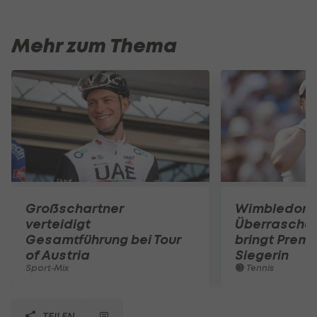
Mehr zum Thema
Großschartner
Wimbledon:
verteidigt
Überraschun
Gesamtführung bei Tour
bringt Premi
of Austria
Siegerin
Sport-Mix
Tennis
TEILEN