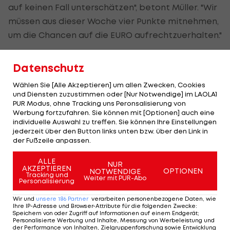
auf keinen Fall unterschätzen", betont Müller. "Wir
müssen aus dieser Woche vier Punkte mitnehmen,
um die Chancen auf die EURO aufrechtzuerhalten."
Klare Worte findet der Teamchef in Bezug auf die
Datenschutz
Ausgangslage in der Gruppe: "Das Unentschieden
gegen Rumänien, das sich wie ein Sieg angefühlt
Wählen Sie [Alle Akzeptieren] um allen Zwecken, Cookies
und Diensten zuzustimmen oder [Nur Notwendige] im LAOLA1
hat, hat die Hoffnung auf eine erfolgreiche Quali
PUR Modus, ohne Tracking uns Peronsalisierung von
genährt. Wenn wir alles auf dieses letzte Spiel in
Werbung fortzufahren. Sie können mit [Optionen] auch eine
individuelle Auswahl zu treffen. Sie können Ihre Einstellungen
der Quali ausrichten wollen, müssen wir die beiden
jederzeit über den Button links unten bzw. über den Link in
Spiele gegen Färöer gewinnen. Das ist unsere
der Fußzeile anpassen.
Pflicht."
ALLE
NUR
AKZEPTIEREN
OPTIONEN
NOTWENDIGE
Tracking und
Weiter mit PUR-Abo
Personalisierung
Müller muss auf Ausfälle reagieren
Wir und
unsere
186
Partner
verarbeiten personenbezogene Daten, wie
Ihre IP-Adresse und Browser-Attribute für die folgenden Zwecke
:
Der Teamchef muss allerdings auf wichtige
Speichern von oder Zugriff auf Informationen auf einem Endgerät;
Personalisierte Werbung und Inhalte, Messung von Werbeleistung und
Spielerinnen verzichten. Nina Neidhart von Hypo
der Performance von Inhalten, Zielgruppenforschung sowie Entwicklung