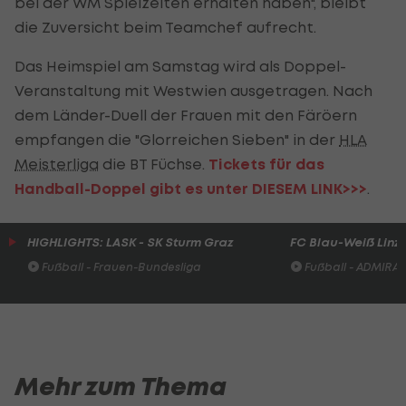
bei der WM Spielzeiten erhalten haben", bleibt
die Zuversicht beim Teamchef aufrecht.
Das Heimspiel am Samstag wird als Doppel-
Veranstaltung mit Westwien ausgetragen. Nach
dem Länder-Duell der Frauen mit den Färöern
empfangen die "Glorreichen Sieben" in der
HLA
Meisterliga
die BT Füchse.
Tickets für das
Handball-Doppel gibt es unter DIESEM LINK>>>
.
HIGHLIGHTS: LASK - SK Sturm Graz
FC Blau-Weiß Linz 
Fußball - Frauen-Bundesliga
Fußball - ADMIRAL 
Mehr zum Thema