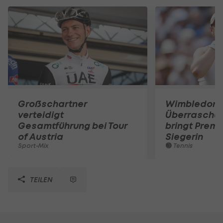
Großschartner
Wimbledon:
verteidigt
Überraschun
Gesamtführung bei Tour
bringt Premi
of Austria
Siegerin
Sport-Mix
Tennis
TEILEN