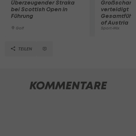
Überzeugender Straka
Großschart
bei Scottish Open in
verteidigt
Führung
Gesamtführu
of Austria
Golf
Sport-Mix
TEILEN
KOMMENTARE