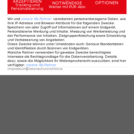
AKZEPTIEREN
OPTIONEN
NOTWENDIGE
Tracking und
Weiter mit PUR-Abo
Personalisierung
Wir und
unsere
186
Partner
verarbeiten personenbezogene Daten, wie
Ihre IP-Adresse und Browser-Attribute für die folgenden Zwecke
:
Speichern von oder Zugriff auf Informationen auf einem Endgerät;
Personalisierte Werbung und Inhalte, Messung von Werbeleistung und
der Performance von Inhalten, Zielgruppenforschung sowie Entwicklung
und Verbesserung von Angeboten
.
Diese Zwecke können unter Umständen auch
:
Genaue Standortdaten
und Identifikation durch Scannen von Endgeräten
.
Manche Partner verwenden für gewisse Zwecke berechtigtes
Interesse als Rechtsgrundlage für die Datenverarbeitung. Details
dazu, sowie die Möglichkeit Ihr Widerspruchsrecht auszuüben, sind hier
verfügbar
:
unsere
186
Partner
Impressum
|
Datenschutzrichtlinie