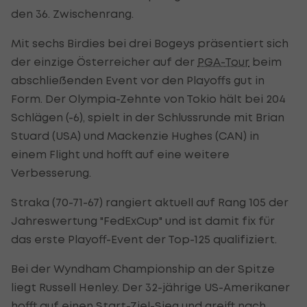
den 36. Zwischenrang.
Mit sechs Birdies bei drei Bogeys präsentiert sich
der einzige Österreicher auf der
PGA-Tour
beim
abschließenden Event vor den Playoffs gut in
Form. Der Olympia-Zehnte von Tokio hält bei 204
Schlägen (-6), spielt in der Schlussrunde mit Brian
Stuard (USA) und Mackenzie Hughes (CAN) in
einem Flight und hofft auf eine weitere
Verbesserung.
Straka (70-71-67) rangiert aktuell auf Rang 105 der
Jahreswertung "FedExCup" und ist damit fix für
das erste Playoff-Event der Top-125 qualifiziert.
Bei der Wyndham Championship an der Spitze
liegt Russell Henley. Der 32-jährige US-Amerikaner
hofft auf einen Start-Ziel-Sieg und greift nach