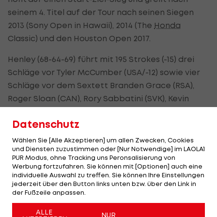
seinem 4. Titel auf der Tour nach seinen Siegen
2013 (Sony Open in Hawaii), 2014 (The
Honda
Classic) und den Houston Open 2017.
Henley (68-64-69) führt mit 195 Strokes (-15) drei
Schläge vor Tyler McCumber (USA/-12) sowie vier
Schläge vor dem Sextett Branden Grace (RSA),
Roger Sloan (CAN), Rory Sabbatini (SVK), Kevin
Kisner, Kevin Na und Scott Piercy (alle USA).
Datenschutz
Wählen Sie [Alle Akzeptieren] um allen Zwecken, Cookies
und Diensten zuzustimmen oder [Nur Notwendige] im LAOLA1
PUR Modus, ohne Tracking uns Peronsalisierung von
Werbung fortzufahren. Sie können mit [Optionen] auch eine
individuelle Auswahl zu treffen. Sie können Ihre Einstellungen
jederzeit über den Button links unten bzw. über den Link in
der Fußzeile anpassen.
ALLE
NUR