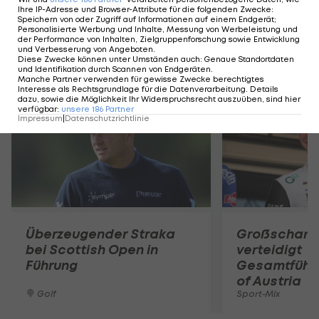
Ihre IP-Adresse und Browser-Attribute für die folgenden Zwecke
:
Speichern von oder Zugriff auf Informationen auf einem Endgerät;
Personalisierte Werbung und Inhalte, Messung von Werbeleistung und
der Performance von Inhalten, Zielgruppenforschung sowie Entwicklung
und Verbesserung von Angeboten
.
Diese Zwecke können unter Umständen auch
:
Genaue Standortdaten
Mehr zum Thema
und Identifikation durch Scannen von Endgeräten
.
Manche Partner verwenden für gewisse Zwecke berechtigtes
Interesse als Rechtsgrundlage für die Datenverarbeitung. Details
dazu, sowie die Möglichkeit Ihr Widerspruchsrecht auszuüben, sind hier
verfügbar
:
unsere
186
Partner
Impressum
|
Datenschutzrichtlinie
Überzeugender Straka
Großschart
bei Scottish Open in
verteidigt
Führung
Gesamtführu
of Austria
Golf
Sport-Mix