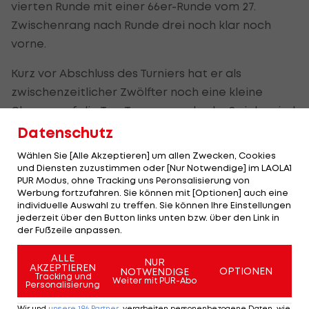
vierten Runde mit einer 66er-Runde vom 27.
Zwischenrang nach Runde drei noch klar noch
vorne.
Kurz vor Abschluss des Turniers hat er als
zwischenzeitlicher Zwölfter noch eine kleine
Chance auf die Top Ten, nur rund zehn Spieler sind
noch nicht im Clubhaus.
Datenschutz
Wählen Sie [Alle Akzeptieren] um allen Zwecken, Cookies
Straka gelingen zum Abschluss auf dem Par-70-
und Diensten zuzustimmen oder [Nur Notwendige] im LAOLA1
Kurs bei einem Bogey (Schlagverlust) fünf Birdies
PUR Modus, ohne Tracking uns Peronsalisierung von
Werbung fortzufahren. Sie können mit [Optionen] auch eine
(Schlaggewinn).
individuelle Auswahl zu treffen. Sie können Ihre Einstellungen
jederzeit über den Button links unten bzw. über den Link in
der Fußzeile anpassen.
Der legendäre Durchmarsch des FC
Am Stammtisch bei
ALLE
NUR
Wacker Tirol I #Zwarakonferenz History
Christopher Knett
AKZEPTIEREN
OPTIONEN
NOTWENDIGE
Tracking und
Weiter mit PUR-Abo
Zwarakonferenz
Stammtisch
Personalisierung
Wir und
unsere
186
Partner
verarbeiten personenbezogene Daten, wie