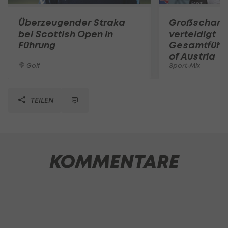
Überzeugender Straka
Großschart
bei Scottish Open in
verteidigt
Führung
Gesamtführu
of Austria
Golf
Sport-Mix
TEILEN
KOMMENTARE