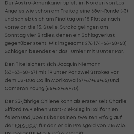
Der Austro-Amerikaner spielt im Norden von Los
Angeles wie schon am Freitag eine 68er-Runde (-3)
und schiebt sich am Finaltag um 18 Plätze nach
vorne an die 15. Stelle. Straka gelingen am
Sonntag vier Birdies, denen ein Schlagverlust
gegenüber steht. Mit insgesamt 276 (74+66+68+68)
Schlägen beendet er das Turnier mit 8 unter Par.
Den Titel sichert sich Joaquin Niemann
(63+63+68+67) mit 19 unter Par zwei Strokes vor
dem US-Duo Collin Morikawa (67+67+68+65) und
Cameron Young (66+62+69+70).
Der 23-jährige Chilene kann als erster seit Charlie
Sifford 1969 einen Start-Ziel-Sieg in Kalifornien
feiern und jubelt über seinen zweiten Erfolg auf
der
PGA-Tour
für den er ein Preisgeld von 2,16 Mio.
US-Dollar (1,9 Mio. Euro) einstreift.