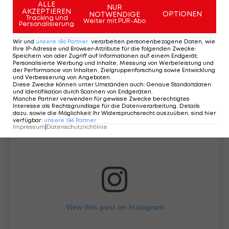
ALLE
Knochenbrüche im rechten Bein zugezogen. Als
NUR
AKZEPTIEREN
OPTIONEN
NOTWENDIGE
Tracking und
Gastgeber überreichte der 15-fache Major-Sieger
Weiter mit PUR-Abo
Personalisierung
im Riviera Country Club nördlich von Los Angeles
Wir und
unsere
186
Partner
verarbeiten personenbezogene Daten, wie
die Sieger-Trophäe an Niemann.
Ihre IP-Adresse und Browser-Attribute für die folgenden Zwecke
:
Speichern von oder Zugriff auf Informationen auf einem Endgerät;
Personalisierte Werbung und Inhalte, Messung von Werbeleistung und
der Performance von Inhalten, Zielgruppenforschung sowie Entwicklung
und Verbesserung von Angeboten
.
Diese Zwecke können unter Umständen auch
:
Genaue Standortdaten
und Identifikation durch Scannen von Endgeräten
.
Manche Partner verwenden für gewisse Zwecke berechtigtes
Interesse als Rechtsgrundlage für die Datenverarbeitung. Details
dazu, sowie die Möglichkeit Ihr Widerspruchsrecht auszuüben, sind hier
verfügbar
:
unsere
186
Partner
Impressum
|
Datenschutzrichtlinie
View this post on Instagram