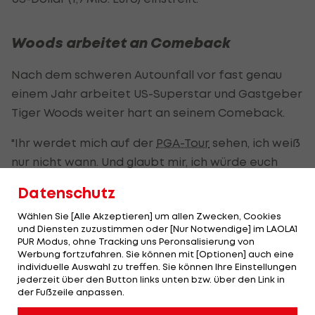
Woods arbeitet an Comeback
Nach dem schweren Autounfall vor fast genau
einem Jahr arbeitet US-Superstar und Gastgeber
Tiger Woods weiter hart an seinem Comeback.
"Ihr werdet mich auf der
PGA-Tour
sehen, ich weiß
nur nicht wann. Und glaubt mir, ich würde euch
gerne sagen, dass ich nächste Woche spielen
Datenschutz
werde", erklärt der 46-Jährige am Rande seines
Wählen Sie [Alle Akzeptieren] um allen Zwecken, Cookies
Golf
-Turniers. "Ich kann Bälle schlagen. Das
und Diensten zuzustimmen oder [Nur Notwendige] im LAOLA1
Schwierigste ist eigentlich das Gehen, und das
PUR Modus, ohne Tracking uns Peronsalisierung von
Werbung fortzufahren. Sie können mit [Optionen] auch eine
wird einige Zeit dauern."
individuelle Auswahl zu treffen. Sie können Ihre Einstellungen
jederzeit über den Button links unten bzw. über den Link in
Woods hatte sich bei dem Unfall im Februar des
der Fußzeile anpassen.
vergangenen Jahres mehrere folgenschwere