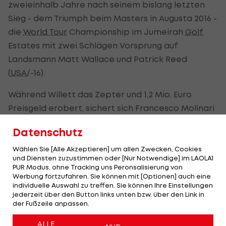
zweieinhalb Jahre nach seinem bislang letzten
Sieg - dem Triumph beim Masters in Augusta 2016 -
die
World Tour
Championship im Jumeirah
Golf
Estates mit zwei Schlägen Vorsprung auf
Landsmann Matt Wallace und Patrick Reed
(
USA
/-16).
Während Willett das Zepter und 1,2 Mio. Euro
Preisgeld erobert, sichert sich Francesco Molinari
(ITA) die Jahreswertung.
Datenschutz
Nur Tommy Fleetwood hätte Molinari - kassiert
Wählen Sie [Alle Akzeptieren] um allen Zwecken, Cookies
als Jahressieger 6,041 Mio. Euro - in der
und Diensten zuzustimmen oder [Nur Notwendige] im LAOLA1
PUR Modus, ohne Tracking uns Peronsalisierung von
Geldrangliste der European Tour mit einem Sieg
Werbung fortzufahren. Sie können mit [Optionen] auch eine
noch abfangen können, doch der Engländer
individuelle Auswahl zu treffen. Sie können Ihre Einstellungen
jederzeit über den Button links unten bzw. über den Link in
landet nur auf dem 16. Rang (-10).
der Fußzeile anpassen.
Dem 36-jährigen Turiner reicht am Sonntag beim
ALLE