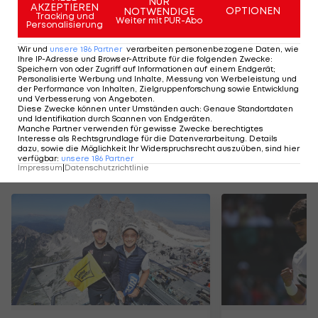
NUR
AKZEPTIEREN
Finale ein geteilter 26. Platz (-6), um sich im "Race
OPTIONEN
NOTWENDIGE
Tracking und
Weiter mit PUR-Abo
Personalisierung
to Dubai" klar vor dem US-Amerikaner Patrick
Reed durchzusetzen.
Wir und
unsere
186
Partner
verarbeiten personenbezogene Daten, wie
Ihre IP-Adresse und Browser-Attribute für die folgenden Zwecke
:
Speichern von oder Zugriff auf Informationen auf einem Endgerät;
Österreichs Tour-Neuling Matthias Schwab
Personalisierte Werbung und Inhalte, Messung von Werbeleistung und
der Performance von Inhalten, Zielgruppenforschung sowie Entwicklung
verpasste die Qualifikation für das Finalturnier
und Verbesserung von Angeboten
.
Diese Zwecke können unter Umständen auch
:
Genaue Standortdaten
der besten 60 Spieler des Jahres als 72. knapp.
und Identifikation durch Scannen von Endgeräten
.
Manche Partner verwenden für gewisse Zwecke berechtigtes
Interesse als Rechtsgrundlage für die Datenverarbeitung. Details
dazu, sowie die Möglichkeit Ihr Widerspruchsrecht auszuüben, sind hier
verfügbar
:
unsere
186
Partner
Mehr zum Thema
Impressum
|
Datenschutzrichtlinie