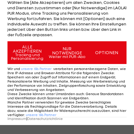
Wählen Sie [Alle Akzeptieren] um allen Zwecken, Cookies
und Diensten zuzustimmen oder [Nur Notwendige] im LAOLA1
PUR Modus, ohne Tracking uns Peronsalisierung von
Werbung fortzufahren. Sie können mit [Optionen] auch eine
individuelle Auswahl zu treffen. Sie können Ihre Einstellungen
jederzeit über den Button links unten bzw. über den Link in
der Fußzeile anpassen.
6/21
Foto: getty
ALLE
NUR
AKZEPTIEREN
OPTIONEN
NOTWENDIGE
6 VON 21
Tracking und
Weiter mit PUR-Abo
Personalisierung
Wir und
unsere
186
Partner
verarbeiten personenbezogene Daten, wie
Ihre IP-Adresse und Browser-Attribute für die folgenden Zwecke
:
Speichern von oder Zugriff auf Informationen auf einem Endgerät;
KOMMENTARE
Personalisierte Werbung und Inhalte, Messung von Werbeleistung und
der Performance von Inhalten, Zielgruppenforschung sowie Entwicklung
und Verbesserung von Angeboten
.
Diese Zwecke können unter Umständen auch
:
Genaue Standortdaten
und Identifikation durch Scannen von Endgeräten
.
Manche Partner verwenden für gewisse Zwecke berechtigtes
Interesse als Rechtsgrundlage für die Datenverarbeitung. Details
dazu, sowie die Möglichkeit Ihr Widerspruchsrecht auszuüben, sind hier
verfügbar
:
unsere
186
Partner
Impressum
|
Datenschutzrichtlinie