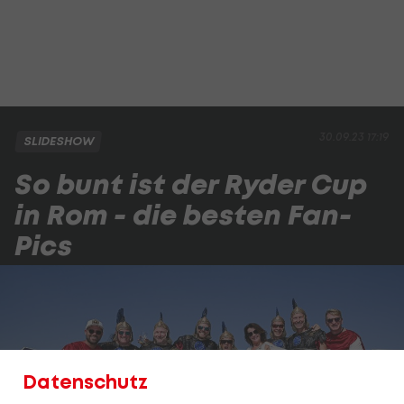
30.09.23 17:19
SLIDESHOW
So bunt ist der Ryder Cup
in Rom - die besten Fan-
Pics
Datenschutz