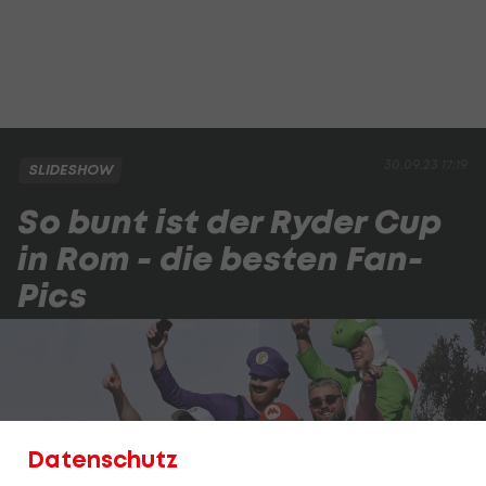
30.09.23 17:19
SLIDESHOW
So bunt ist der Ryder Cup
in Rom - die besten Fan-
Pics
Datenschutz