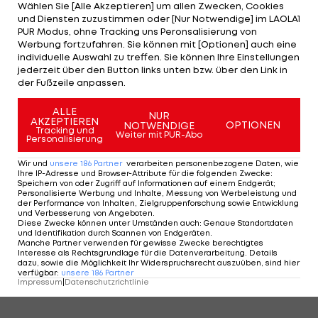
Wählen Sie [Alle Akzeptieren] um allen Zwecken, Cookies
und Diensten zuzustimmen oder [Nur Notwendige] im LAOLA1
PUR Modus, ohne Tracking uns Peronsalisierung von
Werbung fortzufahren. Sie können mit [Optionen] auch eine
individuelle Auswahl zu treffen. Sie können Ihre Einstellungen
jederzeit über den Button links unten bzw. über den Link in
der Fußzeile anpassen.
4/21
Foto: getty
ALLE
NUR
AKZEPTIEREN
OPTIONEN
NOTWENDIGE
4 VON 21
Tracking und
Weiter mit PUR-Abo
Personalisierung
Wir und
unsere
186
Partner
verarbeiten personenbezogene Daten, wie
Ihre IP-Adresse und Browser-Attribute für die folgenden Zwecke
:
Speichern von oder Zugriff auf Informationen auf einem Endgerät;
KOMMENTARE
Personalisierte Werbung und Inhalte, Messung von Werbeleistung und
der Performance von Inhalten, Zielgruppenforschung sowie Entwicklung
und Verbesserung von Angeboten
.
Diese Zwecke können unter Umständen auch
:
Genaue Standortdaten
und Identifikation durch Scannen von Endgeräten
.
Manche Partner verwenden für gewisse Zwecke berechtigtes
Interesse als Rechtsgrundlage für die Datenverarbeitung. Details
dazu, sowie die Möglichkeit Ihr Widerspruchsrecht auszuüben, sind hier
verfügbar
:
unsere
186
Partner
Impressum
|
Datenschutzrichtlinie