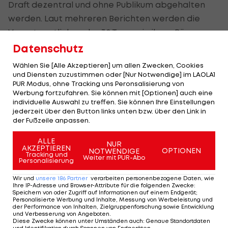
Draft dezentral und ohne Publikum abgehalten
werden. Laut mehreren Berichten werden die
Verantwortlichen der 32 Teams in ihren Büros
sitzen, die TV-Übertragung kommt direkt aus
Datenschutz
einem Studio.
Wählen Sie [Alle Akzeptieren] um allen Zwecken, Cookies
und Diensten zuzustimmen oder [Nur Notwendige] im LAOLA1
Dennoch plädieren die General Manager bei
PUR Modus, ohne Tracking uns Peronsalisierung von
Werbung fortzufahren. Sie können mit [Optionen] auch eine
einer Telefonkonferenz am Dienstag für eine
individuelle Auswahl zu treffen. Sie können Ihre Einstellungen
Verschiebung, da eine ordnungsgemäße
jederzeit über den Button links unten bzw. über den Link in
der Fußzeile anpassen.
Vorbereitung auf den Draft derzeit kaum möglich
sei. Die Maßnahmen im Kampf gegen das Virus
ALLE
NUR
AKZEPTIEREN
haben unter anderem dazu geführt, dass alle
OPTIONEN
NOTWENDIGE
Tracking und
Weiter mit PUR-Abo
Personalisierung
Besuche von möglichen neuen Spielern bei den
Teams untersagt sind. Ebenso verboten sind
Wir und
unsere
186
Partner
verarbeiten personenbezogene Daten, wie
Ihre IP-Adresse und Browser-Attribute für die folgenden Zwecke
:
Medizinchecks, das gilt bei sämtlichen
Speichern von oder Zugriff auf Informationen auf einem Endgerät;
Personalisierte Werbung und Inhalte, Messung von Werbeleistung und
Spielerwechseln.
der Performance von Inhalten, Zielgruppenforschung sowie Entwicklung
und Verbesserung von Angeboten
.
Diese Zwecke können unter Umständen auch
:
Genaue Standortdaten
Am Dienstag verfügte die
NFL
-Zentrale zudem,