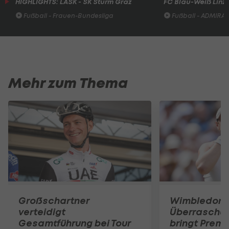
HIGHLIGHTS: LASK - SK Sturm Graz
FC Blau-Weiß Linz 
Fußball - Frauen-Bundesliga
Fußball - ADMIRAL 
Mehr zum Thema
Großschartner
Wimbledon:
verteidigt
Überraschun
Gesamtführung bei Tour
bringt Premi