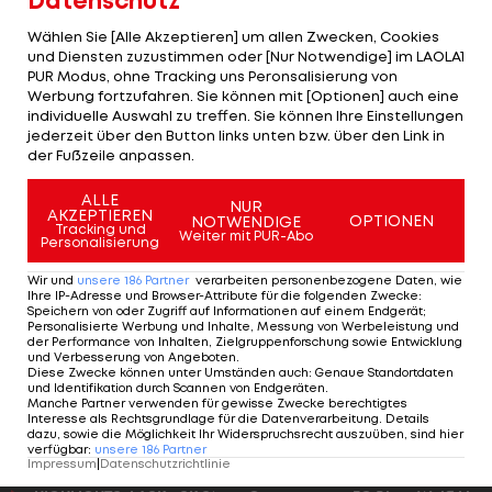
Datenschutz
Die Steelers liegen jedoch schon zur Pause mit 17
Wählen Sie [Alle Akzeptieren] um allen Zwecken, Cookies
Punkten zurück, da die Bengals-Defense kaum
und Diensten zuzustimmen oder [Nur Notwendige] im LAOLA1
PUR Modus, ohne Tracking uns Peronsalisierung von
etwas zulässt. Bei den Bengals überzeugt vor
Werbung fortzufahren. Sie können mit [Optionen] auch eine
allem Carl Lawson mit einem Sack und sechs
individuelle Auswahl zu treffen. Sie können Ihre Einstellungen
jederzeit über den Button links unten bzw. über den Link in
Quarterback-Hits. Ein 23-Yard Touchdown-Pass
der Fußzeile anpassen.
von Roethlisberger auf Wide Receiver Diontae
ALLE
Johnson und ein Field Goal von Chris Boswell
NUR
AKZEPTIEREN
OPTIONEN
NOTWENDIGE
Tracking und
lassen die Steelers im dritten Viertel mit 10:17
Weiter mit PUR-Abo
Personalisierung
heranschnuppern, doch die Bengals lassen sich
Wir und
unsere
186
Partner
verarbeiten personenbezogene Daten, wie
die Butter nicht mehr vom Brot nehmen.
Ihre IP-Adresse und Browser-Attribute für die folgenden Zwecke
:
Speichern von oder Zugriff auf Informationen auf einem Endgerät;
Personalisierte Werbung und Inhalte, Messung von Werbeleistung und
Insgesamt sorgen ein Field Goal von Austin
der Performance von Inhalten, Zielgruppenforschung sowie Entwicklung
und Verbesserung von Angeboten
.
Seibert, zwei Touchdowns von Giovani Bernard,
Diese Zwecke können unter Umständen auch
:
Genaue Standortdaten
und Identifikation durch Scannen von Endgeräten
.
ein Run von Ryan Finley und ein weiteres Field Goal
Manche Partner verwenden für gewisse Zwecke berechtigtes
Interesse als Rechtsgrundlage für die Datenverarbeitung. Details
von Seibert für die Entscheidung.
dazu, sowie die Möglichkeit Ihr Widerspruchsrecht auszuüben, sind hier
verfügbar
:
unsere
186
Partner
Impressum
|
Datenschutzrichtlinie