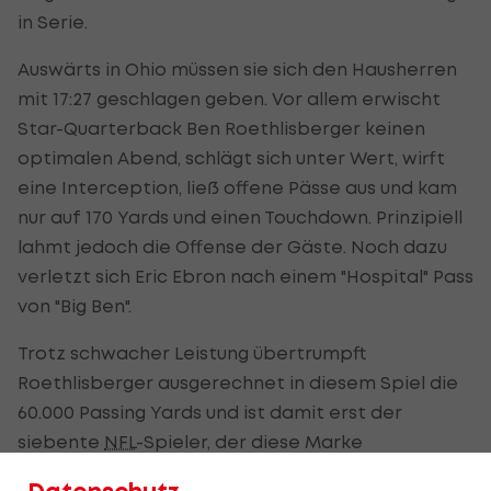
in Serie.
Auswärts in Ohio müssen sie sich den Hausherren
mit 17:27 geschlagen geben. Vor allem erwischt
Star-Quarterback Ben Roethlisberger keinen
optimalen Abend, schlägt sich unter Wert, wirft
eine Interception, ließ offene Pässe aus und kam
nur auf 170 Yards und einen Touchdown. Prinzipiell
lahmt jedoch die Offense der Gäste. Noch dazu
verletzt sich Eric Ebron nach einem "Hospital" Pass
von "Big Ben".
Trotz schwacher Leistung übertrumpft
Roethlisberger ausgerechnet in diesem Spiel die
60.000 Passing Yards und ist damit erst der
siebente
NFL
-Spieler, der diese Marke
durchbricht.