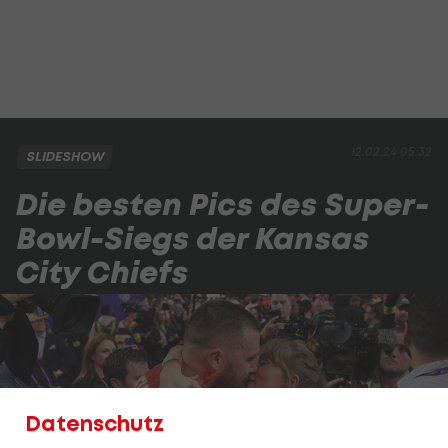
12.02.24 05:32
SLIDESHOW
Die besten Pics des Super-
Bowl-Siegs der Kansas
City Chiefs
Datenschutz