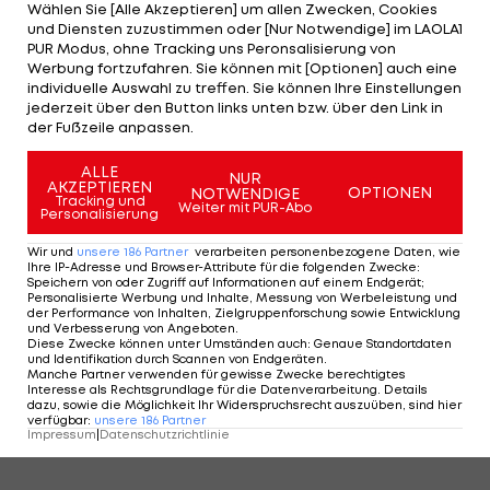
Wählen Sie [Alle Akzeptieren] um allen Zwecken, Cookies
und Diensten zuzustimmen oder [Nur Notwendige] im LAOLA1
PUR Modus, ohne Tracking uns Peronsalisierung von
Werbung fortzufahren. Sie können mit [Optionen] auch eine
individuelle Auswahl zu treffen. Sie können Ihre Einstellungen
jederzeit über den Button links unten bzw. über den Link in
der Fußzeile anpassen.
1/46
ALLE
NUR
AKZEPTIEREN
OPTIONEN
NOTWENDIGE
1 VON 46
Tracking und
Weiter mit PUR-Abo
Personalisierung
Wir und
unsere
186
Partner
verarbeiten personenbezogene Daten, wie
Ihre IP-Adresse und Browser-Attribute für die folgenden Zwecke
:
Speichern von oder Zugriff auf Informationen auf einem Endgerät;
KOMMENTARE
Personalisierte Werbung und Inhalte, Messung von Werbeleistung und
der Performance von Inhalten, Zielgruppenforschung sowie Entwicklung
und Verbesserung von Angeboten
.
Diese Zwecke können unter Umständen auch
:
Genaue Standortdaten
und Identifikation durch Scannen von Endgeräten
.
Manche Partner verwenden für gewisse Zwecke berechtigtes
Interesse als Rechtsgrundlage für die Datenverarbeitung. Details
dazu, sowie die Möglichkeit Ihr Widerspruchsrecht auszuüben, sind hier
verfügbar
:
unsere
186
Partner
Impressum
|
Datenschutzrichtlinie