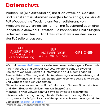
Datenschutz
Im zweiten Spiel der Gruppe C gewinnen
Wählen Sie [Alle Akzeptieren] um allen Zwecken, Cookies
Pedlow/Schachter ein kanadisches Duell gegen
und Diensten zuzustimmen oder [Nur Notwendige] im LAOLA1
Saxton/Schalk klar in zwei Sätzen.
PUR Modus, ohne Tracking uns Peronsalisierung von
Werbung fortzufahren. Sie können mit [Optionen] auch eine
individuelle Auswahl zu treffen. Sie können Ihre Einstellungen
Starke Vorstellung gegen die Nummer 4
jederzeit über den Button links unten bzw. über den Link in
der Fußzeile anpassen.
Ermacora/Pristauz starten gegen Evandro/Andre
ALLE
NUR
AKZEPTIEREN
ebenfalls stark, erspielen sich schnell einen Drei-
OPTIONEN
NOTWENDIGE
Tracking und
Weiter mit PUR-Abo
Personalisierung
Punkte-Vorsprung. Mitte des Satzes gelingt mit
einer Punkte-Serie die Vorentscheidung.
Wir und
unsere
186
Partner
verarbeiten personenbezogene Daten, wie
Ihre IP-Adresse und Browser-Attribute für die folgenden Zwecke
:
Speichern von oder Zugriff auf Informationen auf einem Endgerät;
Auch im zweiten Satz liegen die Österreicher
Personalisierte Werbung und Inhalte, Messung von Werbeleistung und
der Performance von Inhalten, Zielgruppenforschung sowie Entwicklung
meist voran - den zweiten Matchball verwandelt
und Verbesserung von Angeboten
.
Diese Zwecke können unter Umständen auch
:
Genaue Standortdaten
Ermacora mit seinem insgesamt fünften Block.
und Identifikation durch Scannen von Endgeräten
.
Manche Partner verwenden für gewisse Zwecke berechtigtes
Interesse als Rechtsgrundlage für die Datenverarbeitung. Details
Die weiteren Gegner in Gruppe D sind Fijalek/Bryl
dazu, sowie die Möglichkeit Ihr Widerspruchsrecht auszuüben, sind hier
verfügbar
:
unsere
186
Partner
(POL) und Ontiveros/Virgen (MEX).
Impressum
|
Datenschutzrichtlinie