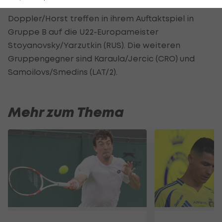
Doppler/Horst treffen in ihrem Auftaktspiel in
Gruppe B auf die U22-Europameister
Stoyanovsky/Yarzutkin (RUS). Die weiteren
Gruppengegner sind Karaula/Jercic (CRO) und
Samoilovs/Smedins (LAT/2).
Mehr zum Thema