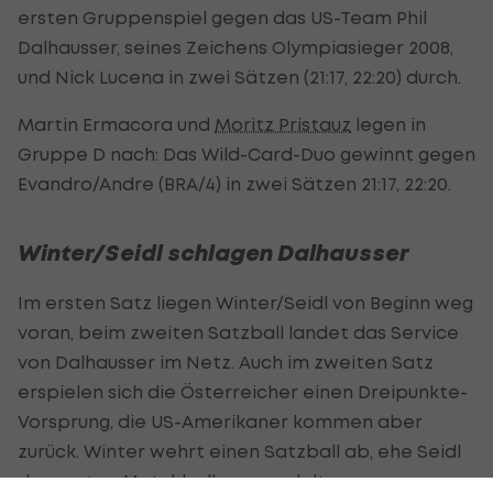
ersten Gruppenspiel gegen das US-Team Phil
Dalhausser, seines Zeichens Olympiasieger 2008,
und Nick Lucena in zwei Sätzen (21:17, 22:20) durch.
Martin Ermacora und
Moritz Pristauz
legen in
Gruppe D nach: Das Wild-Card-Duo gewinnt gegen
Evandro/Andre (BRA/4) in zwei Sätzen 21:17, 22:20.
Winter/Seidl schlagen Dalhausser
Im ersten Satz liegen Winter/Seidl von Beginn weg
voran, beim zweiten Satzball landet das Service
von Dalhausser im Netz. Auch im zweiten Satz
erspielen sich die Österreicher einen Dreipunkte-
Vorsprung, die US-Amerikaner kommen aber
zurück. Winter wehrt einen Satzball ab, ehe Seidl
den ersten Matchball verwandelt.