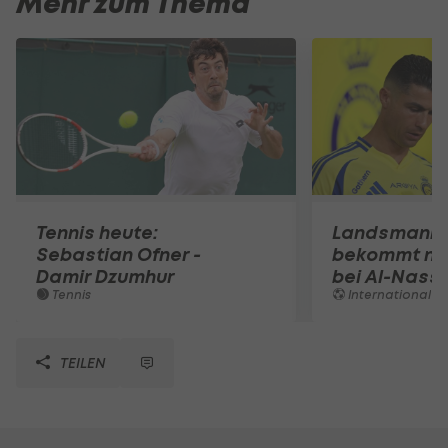
Mehr zum Thema
Tennis heute:
Landsmann!
Sebastian Ofner -
bekommt ne
Damir Dzumhur
bei Al-Nassr
Tennis
International
TEILEN