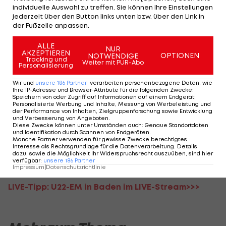
individuelle Auswahl zu treffen. Sie können Ihre Einstellungen
Top 5 geglückt – ein weiterer Schritt in die
jederzeit über den Button links unten bzw. über den Link in
richtige Richtung."
der Fußzeile anpassen.
ALLE
Trainer Robert Nowotny analysiert das Spiel:
NUR
AKZEPTIEREN
OPTIONEN
NOTWENDIGE
Tracking und
"Paulo Nicolai hat uns mit seinen Blocks im
Weiter mit PUR-Abo
Personalisierung
Viertelfinale den Zahn gezogen. Wir haben
Wir und
unsere
186
Partner
verarbeiten personenbezogene Daten, wie
unsererseits, obwohl Outdoor, nicht effektiv genug
Ihre IP-Adresse und Browser-Attribute für die folgenden Zwecke
:
Speichern von oder Zugriff auf Informationen auf einem Endgerät;
serviert."
Personalisierte Werbung und Inhalte, Messung von Werbeleistung und
der Performance von Inhalten, Zielgruppenforschung sowie Entwicklung
und Verbesserung von Angeboten
.
Tobias Winter und
Robin Seidl
müssen sich im
Diese Zwecke können unter Umständen auch
:
Genaue Standortdaten
und Identifikation durch Scannen von Endgeräten
.
Achtelfinale den Brasilianern Pedro/Guto mit 19:21,
Manche Partner verwenden für gewisse Zwecke berechtigtes
Interesse als Rechtsgrundlage für die Datenverarbeitung. Details
19:21 geschlagen geben. Kunert/Dressler
dazu, sowie die Möglichkeit Ihr Widerspruchsrecht auszuüben, sind hier
verfügbar
:
unsere
186
Partner
unterliegen Krasilnikov/Liamin (RUS) mit 18:21, 16:21.
Impressum
|
Datenschutzrichtlinie
LIVE-Tipp: U22-EM in Baden im LIVE-Stream>>>