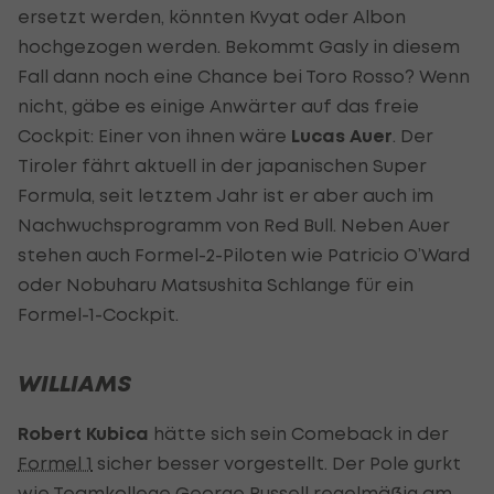
ersetzt werden, könnten Kvyat oder Albon
hochgezogen werden. Bekommt Gasly in diesem
Fall dann noch eine Chance bei Toro Rosso? Wenn
nicht, gäbe es einige Anwärter auf das freie
Cockpit: Einer von ihnen wäre
Lucas Auer
. Der
Tiroler fährt aktuell in der japanischen Super
Formula, seit letztem Jahr ist er aber auch im
Nachwuchsprogramm von Red Bull. Neben Auer
stehen auch Formel-2-Piloten wie Patricio O’Ward
oder Nobuharu Matsushita Schlange für ein
Formel-1-Cockpit.
WILLIAMS
Robert Kubica
hätte sich sein Comeback in der
Formel 1
sicher besser vorgestellt. Der Pole gurkt
wie Teamkollege
George Russell
regelmäßig am