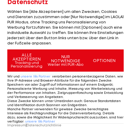
Datenschutz
der Scuderia in Verbindung gebracht, sollte
Sebastian Vettel
tatsächlich gehen. "Wenn Seb
Wählen Sie [Alle Akzeptieren] um allen Zwecken, Cookies
und Diensten zuzustimmen oder [Nur Notwendige] im LAOLA1
dieses Jahr den Hut nimmt, dann ist das seine
PUR Modus, ohne Tracking uns Peronsalisierung von
Entscheidung. Doch auf mich hätte das keine
Werbung fortzufahren. Sie können mit [Optionen] auch eine
individuelle Auswahl zu treffen. Sie können Ihre Einstellungen
Auswirkungen", sagte Ricciardo kürzlich auf einen
jederzeit über den Button links unten bzw. über den Link in
möglichen Ferrari-Wechsel angesprochen.
der Fußzeile anpassen.
Bereits am Ende dieser Saison läuft der Vertrag
ALLE
NUR
AKZEPTIEREN
OPTIONEN
NOTWENDIGE
von
Nico Hülkenberg
aus. Der Deutsche scheint
Tracking und
Weiter mit PUR-Abo
Personalisierung
sowohl für einen Wechsel als auch Verbleib offen.
Wir und
unsere
186
Partner
verarbeiten personenbezogene Daten, wie
"Es gibt vertraglich Optionen und Mechanismen,
Ihre IP-Adresse und Browser-Attribute für die folgenden Zwecke
:
Speichern von oder Zugriff auf Informationen auf einem Endgerät;
die greifen können. Das dauert aber noch ein
Personalisierte Werbung und Inhalte, Messung von Werbeleistung und
der Performance von Inhalten, Zielgruppenforschung sowie Entwicklung
bisschen, bis das ginge oder nicht ginge. Dann wird
und Verbesserung von Angeboten
.
Diese Zwecke können unter Umständen auch
:
Genaue Standortdaten
sich das eventuell sogar von selbst erledigen oder
und Identifikation durch Scannen von Endgeräten
.
Manche Partner verwenden für gewisse Zwecke berechtigtes
klären", erklärte Hülkenberg.
Interesse als Rechtsgrundlage für die Datenverarbeitung. Details
dazu, sowie die Möglichkeit Ihr Widerspruchsrecht auszuüben, sind hier
verfügbar
:
unsere
186
Partner
Sollte sich Fahrer und Team nicht auf eine
Impressum
|
Datenschutzrichtlinie