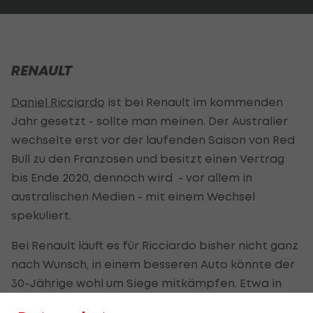
RENAULT
Daniel Ricciardo
ist bei Renault im kommenden
Jahr gesetzt - sollte man meinen. Der Australier
wechselte erst vor der laufenden Saison von Red
Bull zu den Franzosen und besitzt einen Vertrag
bis Ende 2020, dennoch wird - vor allem in
australischen Medien - mit einem Wechsel
spekuliert.
Bei Renault läuft es für Ricciardo bisher nicht ganz
nach Wunsch, in einem besseren Auto könnte der
30-Jährige wohl um Siege mitkämpfen. Etwa in
einem
Ferrari
. Ricciardo wird immer wieder mit