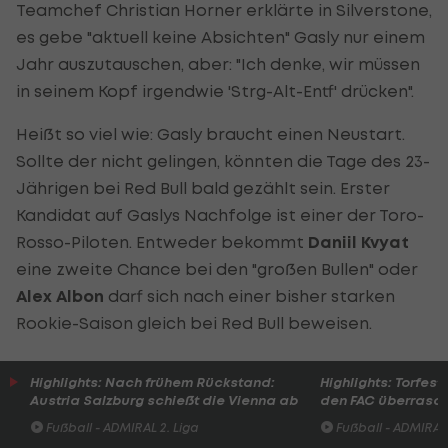
Teamchef Christian Horner erklärte in Silverstone,
es gebe "aktuell keine Absichten" Gasly nur einem
Jahr auszutauschen, aber: "Ich denke, wir müssen
in seinem Kopf irgendwie 'Strg-Alt-Entf' drücken".
Heißt so viel wie: Gasly braucht einen Neustart.
Sollte der nicht gelingen, könnten die Tage des 23-
Jährigen bei Red Bull bald gezählt sein. Erster
Kandidat auf Gaslys Nachfolge ist einer der Toro-
Rosso-Piloten. Entweder bekommt
Daniil Kvyat
eine zweite Chance bei den "großen Bullen" oder
Alex Albon
darf sich nach einer bisher starken
Rookie-Saison gleich bei Red Bull beweisen.
Highlights: Nach frühem Rückstand:
Highlights: Torfesti
Austria Salzburg schießt die Vienna ab
den FAC überrasc
Fußball - ADMIRAL 2. Liga
Fußball - ADMIRAL 