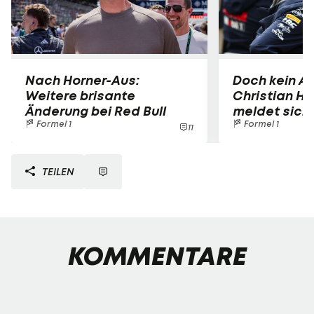
Nach Horner-Aus:
Doch kein A
Weitere brisante
Christian Ho
Änderung bei Red Bull
meldet sich 
Formel 1
Formel 1
11
TEILEN
KOMMENTARE