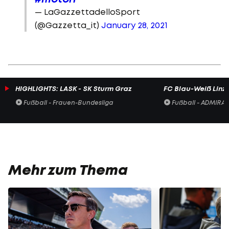
— LaGazzettadelloSport
(@Gazzetta_it)
January 28, 2021
HIGHLIGHTS: LASK - SK Sturm Graz
FC Blau-Weiß Linz 
Fußball - Frauen-Bundesliga
Fußball - ADMIRAL 
Mehr zum Thema