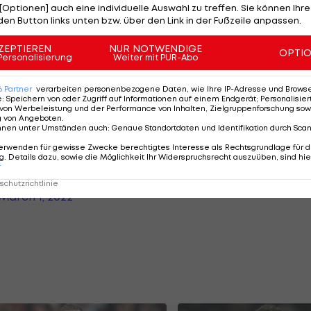
[Optionen] auch eine individuelle Auswahl zu treffen. Sie können Ihre
rch einen Bombenangriff am Stadtrand von Kiew.
den Button links unten bzw. über den Link in der Fußzeile anpassen.
ZEPTIEREN
NUR NOTWENDIGE
OPTI
Personalisierung
Weiter mit PUR-Abo
 with the families, friends, and
ung Ukrainian footballers
6
Partner
verarbeiten personenbezogene Daten, wie Ihre IP-Adresse und Browser-
e
:
Speichern von oder Zugriff auf Informationen auf einem Endgerät; Personalisi
21) and Dmytro Martynenko (25),
von Werbeleistung und der Performance von Inhalten, Zielgruppenforschung sow
g von Angeboten
.
reported losses in this war.
nnen unter Umständen auch
:
Genaue Standortdaten und Identifikation durch Sca
erwenden für gewisse Zwecke berechtigtes Interesse als Rechtsgrundlage für d
. Details dazu, sowie die Möglichkeit Ihr Widerspruchsrecht auszuüben, sind hie
est in peace.
r
/f6l9oHHRMr
chutzrichtlinie
March 1, 2022