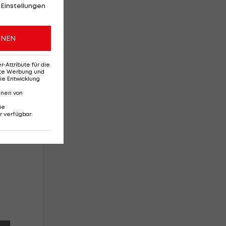
 Einstellungen
ONEN
Attribute für die
erte Werbung und
ie Entwicklung
nnen von
ie
r verfügbar
: