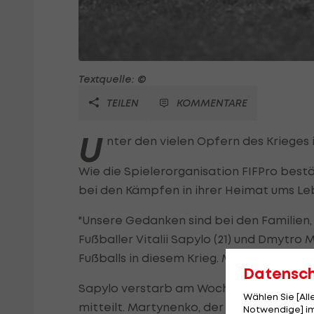
Textquelle: ©
TEILEN
KOMMENTARE
U
nter den vielen Opfern des Krieges i
Wie die Spielerorganisation FIFPro bestät
bei den Kämpfen in ihrer Heimat ums 
"Unsere Gedanken sind bei den Familien
Fußballer Vitalii Sapylo (21) und Dmytro
Fußballs in diesem Krieg. Mögen beide in F
Datensc
Sapylo verstarb am Wochenende bei Kämp
Wählen Sie [Al
mitteilt. Martynenko, der für den FC Gost
Notwendige] im