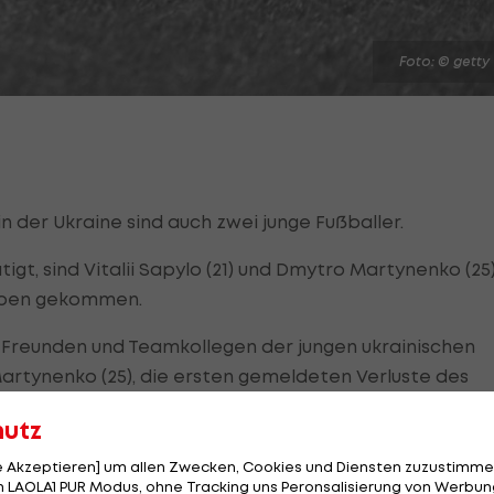
Foto: © getty
n der Ukraine sind auch zwei junge Fußballer.
igt, sind Vitalii Sapylo (21) und Dmytro Martynenko (25
Leben gekommen.
, Freunden und Teamkollegen der jungen ukrainischen
 Martynenko (25), die ersten gemeldeten Verluste des
rieden ruhen", schreibt die FIFPro bei Twitter.
hutz
fen in der Nähe von Kiew, wie sein Klub Karpaty Lviv
le Akzeptieren] um allen Zwecken, Cookies und Diensten zuzustimme
omel spielte, verstarb einer offiziellen Mitteilung
 LAOLA1 PUR Modus, ohne Tracking uns Peronsalisierung von Werbung