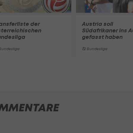
ansferliste der
Austria soll
terreichischen
Südafrikaner ins 
undesliga
gefasst haben
Bundesliga
Bundesliga
MMENTARE