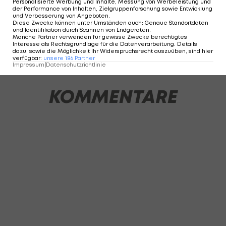
Personalisierte Werbung und Inhalte, Messung von Werbeleistung und
Position aber nicht richtig.
der Performance von Inhalten, Zielgruppenforschung sowie Entwicklung
und Verbesserung von Angeboten
.
Diese Zwecke können unter Umständen auch
:
Genaue Standortdaten
und Identifikation durch Scannen von Endgeräten
.
Manche Partner verwenden für gewisse Zwecke berechtigtes
Interesse als Rechtsgrundlage für die Datenverarbeitung. Details
3 VON 16
dazu, sowie die Möglichkeit Ihr Widerspruchsrecht auszuüben, sind hier
verfügbar
:
unsere
186
Partner
Impressum
|
Datenschutzrichtlinie
KOMMENTARE