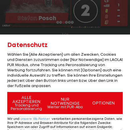
3/16
Stefan Posch
Datenschutz
Wählen Sie [Alle Akzeptieren] um allen Zwecken, Cookies
Was für ein aufopferungsvoller Kampf des
und Diensten zuzustimmen oder [Nur Notwendige] im LAOLA1
Rechtsverteidigers, der schließlich unbelohnt
PUR Modus, ohne Tracking uns Peronsalisierung von
Werbung fortzufahren. Sie können mit [Optionen] auch eine
blieb. Vor dem 0:1 war er einer der Unglücksraben,
individuelle Auswahl zu treffen. Sie können Ihre Einstellungen
danach einer der Antreiber im starken zweiten
jederzeit über den Button links unten bzw. über den Link in
der Fußzeile anpassen.
Durchgang der Österreicher. Sein
durchgesteckter Pass auf Arnautovic hätte
ALLE
NUR
AKZEPTIEREN
OPTIONEN
NOTWENDIGE
bereits in einem Assist münden müssen, seine
Tracking und
Weiter mit PUR-Abo
Personalisierung
Kopfball-Weitergabe auf Gregoritsch vor dem 1:2
Wir und
unsere
186
Partner
verarbeiten personenbezogene Daten, wie
tat es dann. Auch er selbst hätte ein Tor machen
Ihre IP-Adresse und Browser-Attribute für die folgenden Zwecke
:
Speichern von oder Zugriff auf Informationen auf einem Endgerät;
können, traf die Kugel aus aussichtsreicher