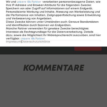
Wir und
unsere
186
Partner
verarbeiten personenbezogene Daten, wie
Ihre IP-Adresse und Browser-Attribute für die folgenden Zwecke
:
LAOLA1 analysiert die Leistung aller ÖFB-Akteure
Speichern von oder Zugriff auf Informationen auf einem Endgerät;
Personalisierte Werbung und Inhalte, Messung von Werbeleistung und
und verteilt Noten (1=Sehr Gut, 2=Gut,
der Performance von Inhalten, Zielgruppenforschung sowie Entwicklung
und Verbesserung von Angeboten
.
3=Befriedigend, 4=Genügend, 5=Nicht Genügend,
Diese Zwecke können unter Umständen auch
:
Genaue Standortdaten
und Identifikation durch Scannen von Endgeräten
.
"-"=zu kurz eingesetzt).
Manche Partner verwenden für gewisse Zwecke berechtigtes
Interesse als Rechtsgrundlage für die Datenverarbeitung. Details
dazu, sowie die Möglichkeit Ihr Widerspruchsrecht auszuüben, sind hier
verfügbar
:
unsere
186
Partner
Impressum
|
Datenschutzrichtlinie
1 VON 16
KOMMENTARE