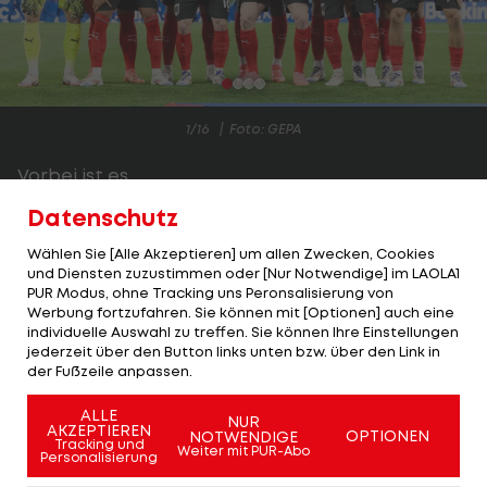
1/16
Foto: GEPA
Vorbei ist es.
Datenschutz
Österreichs Traum vom Viertelfinale ist
ausgeträumt. Aufgrund einer extrem unglücklichen
Wählen Sie [Alle Akzeptieren] um allen Zwecken, Cookies
und Diensten zuzustimmen oder [Nur Notwendige] im LAOLA1
1:2-Niederlage gegen die Türkei (
Spielbericht>>>
)
PUR Modus, ohne Tracking uns Peronsalisierung von
muss das ÖFB-Team erneut im Achtelfinale die
Werbung fortzufahren. Sie können mit [Optionen] auch eine
individuelle Auswahl zu treffen. Sie können Ihre Einstellungen
EURO-Segel streichen.
jederzeit über den Button links unten bzw. über den Link in
der Fußzeile anpassen.
Auch gegen die Türken verkaufte sich das ÖFB-
Team großteils teuer. Speziell im zweiten
ALLE
NUR
AKZEPTIEREN
OPTIONEN
NOTWENDIGE
Durchgang dominierte Rot-Weiß-Rot die
Tracking und
Weiter mit PUR-Abo
Personalisierung
Begegnung drückend.