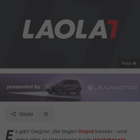
Foto: ©
TEILEN
E
s gibt Gegner, die liegen
Rapid
besser - und
dann gibt es Gastspiele beim
Wolfsberger