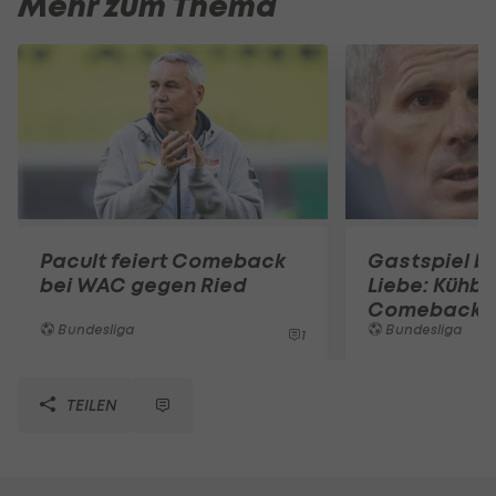
Mehr zum Thema
Pacult feiert Comeback
Gastspiel be
bei WAC gegen Ried
Liebe: Kühba
Comeback b
Bundesliga
Bundesliga
1
TEILEN