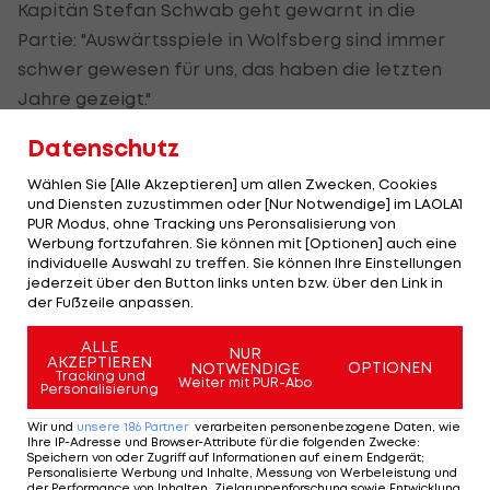
Kapitän Stefan Schwab geht gewarnt in die
Partie: "Auswärtsspiele in Wolfsberg sind immer
schwer gewesen für uns, das haben die letzten
Jahre gezeigt."
Datenschutz
Statistisches Anschauungsmaterial: Seit dem
bisher letzten Auswärtssieg (31. Mai 2015/5:0)
Wählen Sie [Alle Akzeptieren] um allen Zwecken, Cookies
gelang Rapid in sechs Spielen kein Erfolgserlebnis,
und Diensten zuzustimmen oder [Nur Notwendige] im LAOLA1
PUR Modus, ohne Tracking uns Peronsalisierung von
spielte neben zwei Niederlagen viermal
Werbung fortzufahren. Sie können mit [Optionen] auch eine
Unentschieden und blieb zuletzt zweimal ohne
individuelle Auswahl zu treffen. Sie können Ihre Einstellungen
jederzeit über den Button links unten bzw. über den Link in
Tor.
der Fußzeile anpassen.
ALLE
Das 2:0 gegen die Admira war Balsam für die
NUR
AKZEPTIEREN
OPTIONEN
NOTWENDIGE
Tracking und
geschundene grün-weiße Kicker-Seele. "Das
Weiter mit PUR-Abo
Personalisierung
Admira-Spiel ist aber nicht der Gradmesser für
Wir und
unsere
186
Partner
verarbeiten personenbezogene Daten, wie
morgen, weil wir zuhause spielstärker und
Ihre IP-Adresse und Browser-Attribute für die folgenden Zwecke
:
Speichern von oder Zugriff auf Informationen auf einem Endgerät;
dominanter sind. Auswärts ist es was anderes, weil
Personalisierte Werbung und Inhalte, Messung von Werbeleistung und
der Performance von Inhalten, Zielgruppenforschung sowie Entwicklung