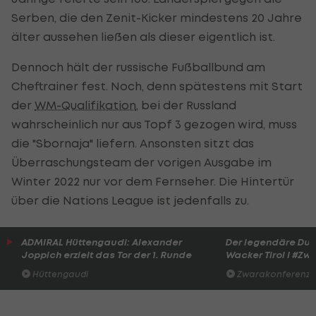
Serben, die den Zenit-Kicker mindestens 20 Jahre
älter aussehen ließen als dieser eigentlich ist.
Dennoch hält der russische Fußballbund am
Cheftrainer fest. Noch, denn spätestens mit Start
der
WM-Qualifikation
, bei der Russland
wahrscheinlich nur aus Topf 3 gezogen wird, muss
die "Sbornaja" liefern. Ansonsten sitzt das
Überraschungsteam der vorigen Ausgabe im
Winter 2022 nur vor dem Fernseher. Die Hintertür
über die Nations League ist jedenfalls zu.
ADMIRAL Hüttengaudi: Alexander
Der legendäre Du
Joppich erzielt das Tor der 1. Runde
Wacker Tirol I #Zw
Hüttengaudi
Zwarakonferenz