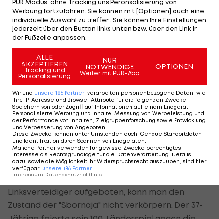
PUR Modus, ohne Tracking uns Peronsalisierung von
setzen konnte, sich selbst durch ein
Werbung fortzufahren. Sie können mit [Optionen] auch eine
Masturbations-Video
zur Persona non grata
individuelle Auswahl zu treffen. Sie können Ihre Einstellungen
jederzeit über den Button links unten bzw. über den Link in
gemacht hat, musste Tschertschessow auf Anton
der Fußzeile anpassen.
Zabolotnyi zurückgreifen, der Chance um Chance
vernebelte.
ALLE
NUR
AKZEPTIEREN
OPTIONEN
NOTWENDIGE
Tracking und
Weiter mit PUR-Abo
Personalisierung
Dass der 29-Jährige Sotschi-Stürmer erst in der
72. Minute ausgewechselt wurde, liegt daran, dass
Wir und
unsere
186
Partner
verarbeiten personenbezogene Daten, wie
Ihre IP-Adresse und Browser-Attribute für die folgenden Zwecke
:
Tschertschessow über keinerlei Alternativen
Speichern von oder Zugriff auf Informationen auf einem Endgerät;
Personalisierte Werbung und Inhalte, Messung von Werbeleistung und
verfügte. Zur Pause wurden gleich vier Akteure
der Performance von Inhalten, Zielgruppenforschung sowie Entwicklung
und Verbesserung von Angeboten
.
ausgetauscht, darunter die Miranchuk-Zwillinge
Diese Zwecke können unter Umständen auch
:
Genaue Standortdaten
und Identifikation durch Scannen von Endgeräten
.
und sogar Torhüter Guilherme, der einen
Manche Partner verwenden für gewisse Zwecke berechtigtes
Interesse als Rechtsgrundlage für die Datenverarbeitung. Details
rabenschwarzen Abend erleben musste.
dazu, sowie die Möglichkeit Ihr Widerspruchsrecht auszuüben, sind hier
verfügbar
:
unsere
186
Partner
Impressum
|
Datenschutzrichtlinie
Besser als Yuri Zhirkov, von Tschertschessow als
Linksverteidiger aufgeboten, kann man den
Zustand der "Sbornaja" nicht verkörpern. Der 37-
Jährige feierte sein 100. Länderspiel gegen die