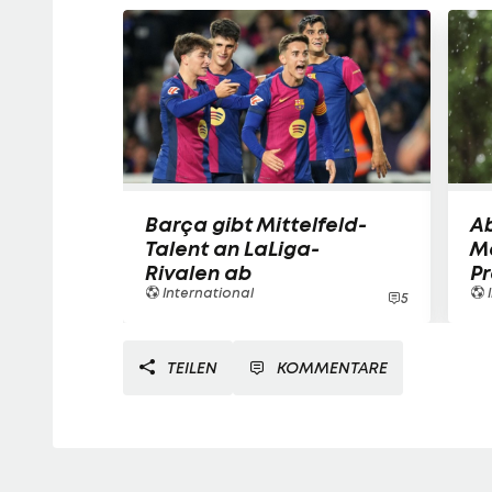
Barça gibt Mittelfeld-
Ab
Talent an LaLiga-
M
Rivalen ab
Pr
International
I
5
TEILEN
KOMMENTARE