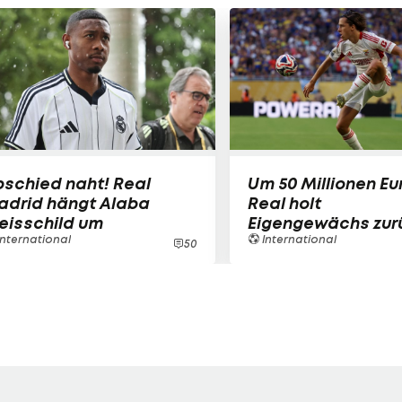
schied naht! Real
Um 50 Millionen Eu
adrid hängt Alaba
Real holt
eisschild um
Eigengewächs zur
nternational
International
50