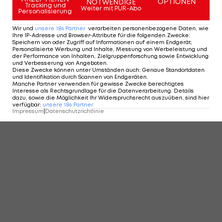
OPTIONEN
NOTWENDIGE
Tracking und
>>>LAOLA1 zeigt das Spiel zwischen dem FC
Weiter mit PUR-Abo
Personalisierung
Barcelona und Hercules am Mittwoch (20.12.) um
Wir und
unsere
186
Partner
verarbeiten personenbezogene Daten, wie
22 Uhr im LIVE-STREAM<<<
Ihre IP-Adresse und Browser-Attribute für die folgenden Zwecke
:
Speichern von oder Zugriff auf Informationen auf einem Endgerät;
Personalisierte Werbung und Inhalte, Messung von Werbeleistung und
der Performance von Inhalten, Zielgruppenforschung sowie Entwicklung
und Verbesserung von Angeboten
.
Diese Zwecke können unter Umständen auch
:
Genaue Standortdaten
und Identifikation durch Scannen von Endgeräten
.
Manche Partner verwenden für gewisse Zwecke berechtigtes
Interesse als Rechtsgrundlage für die Datenverarbeitung. Details
dazu, sowie die Möglichkeit Ihr Widerspruchsrecht auszuüben, sind hier
verfügbar
:
unsere
186
Partner
Impressum
|
Datenschutzrichtlinie