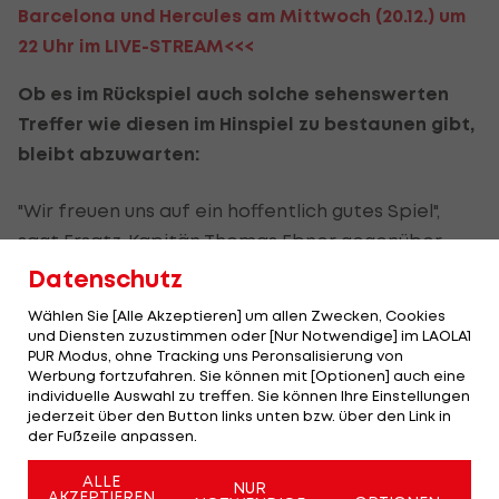
Barcelona und Hercules am Mittwoch (20.12.) um
22 Uhr im LIVE-STREAM<<<
Ob es im Rückspiel auch solche sehenswerten
Treffer wie diesen im Hinspiel zu bestaunen gibt,
bleibt abzuwarten:
"Wir freuen uns auf ein hoffentlich gutes Spiel",
sagt Ersatz-Kapitän Thomas Ebner gegenüber
LAOLA1. "Eigentlich hätte ich die Partie auf dem
Datenschutz
Tablet im Live-Stream verfolgt, jetzt sehen wir es
Wählen Sie [Alle Akzeptieren] um allen Zwecken, Cookies
sogar im Stadion."
und Diensten zuzustimmen oder [Nur Notwendige] im LAOLA1
PUR Modus, ohne Tracking uns Peronsalisierung von
Werbung fortzufahren. Sie können mit [Optionen] auch eine
Die Stimmung innerhalb der "Reise-Gruppe" sei
individuelle Auswahl zu treffen. Sie können Ihre Einstellungen
"ausgezeichnet". "Hoffentlich können wir aus dem
jederzeit über den Button links unten bzw. über den Link in
der Fußzeile anpassen.
Spiel etwas lernen und ein paar Lehren für die
Rückrunde ziehen", schmunzelt der 24-Jährige.
ALLE
NUR
AKZEPTIEREN