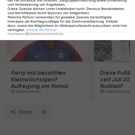
der Performance von Inhalten, Zielgruppenforschung sowie Entwicklung
Mehr zum Thema
und Verbesserung von Angeboten
.
Diese Zwecke können unter Umständen auch
:
Genaue Standortdaten
und Identifikation durch Scannen von Endgeräten
.
Manche Partner verwenden für gewisse Zwecke berechtigtes
Interesse als Rechtsgrundlage für die Datenverarbeitung. Details
dazu, sowie die Möglichkeit Ihr Widerspruchsrecht auszuüben, sind hier
verfügbar
:
unsere
186
Partner
Impressum
|
Datenschutzrichtlinie
Party mit bezahlten
Diese Fußbal
Kleinwüchsigen?
seit Juli 202
Aufregung um Yamal
Nulltarif
International
International
TEILEN