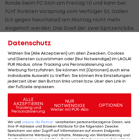
Runde beim FC Sion am Freitag 1:0 und kann bei
fünf Punkten Vorsprung vom Verfolger St. Gallen
(6:0 gegen Neuchatel) am Montag nicht mehr
eingeholt werden. Das Duell der zwei Spitzenclubs
in der letzten Runde wird daher bedeutungslos.
Datenschutz
Den Siegestreffer für Bern erzielte der
Wählen Sie [Alle Akzeptieren] um allen Zwecken, Cookies
luxemburgische Mittelfeldspieler Christopher
und Diensten zuzustimmen oder [Nur Notwendige] im LAOLA1
PUR Modus, ohne Tracking uns Peronsalisierung von
Martins in der 14. Minute. St. Gallen fixierte
Werbung fortzufahren. Sie können mit [Optionen] auch eine
immerhin den zweiten Platz vor Basel (0:0 in Thun).
individuelle Auswahl zu treffen. Sie können Ihre Einstellungen
jederzeit über den Button links unten bzw. über den Link in
der Fußzeile anpassen.
HIGHLIGHTS: LASK - SK Sturm Graz
FC Blau-Weiß Linz 
ALLE
NUR
Fußball - Frauen-Bundesliga
Fußball - ADMIRAL 
AKZEPTIEREN
OPTIONEN
NOTWENDIGE
Tracking und
Weiter mit PUR-Abo
Personalisierung
Wir und
unsere
186
Partner
verarbeiten personenbezogene Daten, wie
Ihre IP-Adresse und Browser-Attribute für die folgenden Zwecke
:
Speichern von oder Zugriff auf Informationen auf einem Endgerät;
Personalisierte Werbung und Inhalte, Messung von Werbeleistung und