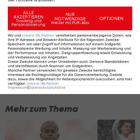
smash the trophy on accident
pic.twitter.com/wsjathGVDJ
ALLE
NUR
AKZEPTIEREN
OPTIONEN
NOTWENDIGE
— International Champions Cup
Tracking und
Weiter mit PUR-Abo
Personalisierung
(@IntChampionsCup)
July 26, 2020
Wir und
unsere
186
Partner
verarbeiten personenbezogene Daten, wie
Ihre IP-Adresse und Browser-Attribute für die folgenden Zwecke
:
Speichern von oder Zugriff auf Informationen auf einem Endgerät;
Personalisierte Werbung und Inhalte, Messung von Werbeleistung und
der Performance von Inhalten, Zielgruppenforschung sowie Entwicklung
und Verbesserung von Angeboten
.
I schau a #LigaZWA - Die Highlightshow
BW Linz on Fire: D
Diese Zwecke können unter Umständen auch
:
Genaue Standortdaten
(2. Runde)
Start!
und Identifikation durch Scannen von Endgeräten
.
Manche Partner verwenden für gewisse Zwecke berechtigtes
I schau a LigaZWA
Zwarakonferenz
Interesse als Rechtsgrundlage für die Datenverarbeitung. Details
dazu, sowie die Möglichkeit Ihr Widerspruchsrecht auszuüben, sind hier
verfügbar
:
unsere
186
Partner
Impressum
|
Datenschutzrichtlinie
Mehr zum Thema