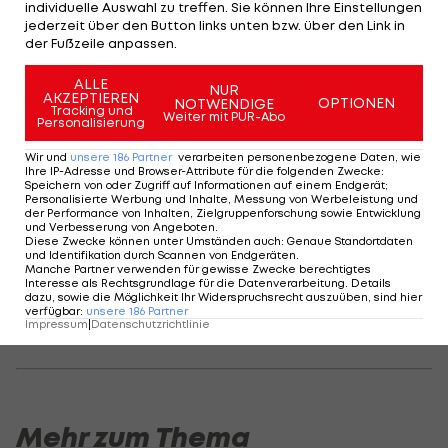
"Das ist ein historischer Tag für den ukrainischen
individuelle Auswahl zu treffen. Sie können Ihre Einstellungen
jederzeit über den Button links unten bzw. über den Link in
Fußball", sagt Andrej Pawelko, der Präsident des
der Fußzeile anpassen.
Nationalverbandes (FFU). "Aber es ist erst ein
ALLE
Anfang. Wir hoffen, dass es diesmal nicht bei den
NUR
AKZEPTIEREN
OPTIONEN
NOTWENDIGE
Geldstrafen bleiben wird."
Tracking und
Weiter mit PUR-Abo
Personalisierung
Schiedsrichter hätten umgerechnet bis zu 3.200
Wir und
unsere
186
Partner
verarbeiten personenbezogene Daten, wie
Ihre IP-Adresse und Browser-Attribute für die folgenden Zwecke
:
Euro für eine Spielmanipulation erhalten, hieß es.
Speichern von oder Zugriff auf Informationen auf einem Endgerät;
Personalisierte Werbung und Inhalte, Messung von Werbeleistung und
Aufgrund der Absprachen sollen jährlich knapp 4,2
der Performance von Inhalten, Zielgruppenforschung sowie Entwicklung
und Verbesserung von Angeboten
.
Millionen Euro über Sportwetten in Asien verdient
Diese Zwecke können unter Umständen auch
:
Genaue Standortdaten
und Identifikation durch Scannen von Endgeräten
.
worden sein.
Manche Partner verwenden für gewisse Zwecke berechtigtes
Interesse als Rechtsgrundlage für die Datenverarbeitung. Details
dazu, sowie die Möglichkeit Ihr Widerspruchsrecht auszuüben, sind hier
Den Beteiligten drohen nun Geldstrafen und bis zu
verfügbar
:
unsere
186
Partner
Impressum
|
Datenschutzrichtlinie
sieben Jahre Gefängnis.
Mehr zum Thema