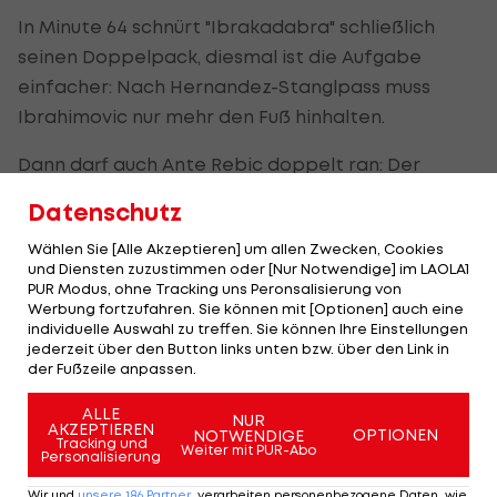
In Minute 64 schnürt "Ibrakadabra" schließlich
seinen Doppelpack, diesmal ist die Aufgabe
einfacher: Nach Hernandez-Stanglpass muss
Ibrahimovic nur mehr den Fuß hinhalten.
Dann darf auch Ante Rebic doppelt ran: Der
kroatische Vizeweltmeister köpft zunächst eine
Datenschutz
Calhanoglu-Ecke in die Maschen (69.) und bringt
Wählen Sie [Alle Akzeptieren] um allen Zwecken, Cookies
nur eine Minute später eine weitere Calhanoglu-
und Diensten zuzustimmen oder [Nur Notwendige] im LAOLA1
Flanke unter (70.).
PUR Modus, ohne Tracking uns Peronsalisierung von
Werbung fortzufahren. Sie können mit [Optionen] auch eine
individuelle Auswahl zu treffen. Sie können Ihre Einstellungen
Milan schiebt sich damit wieder vor
Inter Mailand
jederzeit über den Button links unten bzw. über den Link in
an die Tabellenspitze, auf den Stadtrivalen haben
der Fußzeile anpassen.
die "Rossoneri" zwei Punkte Vorsprung. Crotone
ALLE
bleibt mit zwölf Zählern Letzter.
NUR
AKZEPTIEREN
OPTIONEN
NOTWENDIGE
Tracking und
Weiter mit PUR-Abo
Personalisierung
Im Parallelspiel schlägt Udiense Calcio Hellas
Wir und
unsere
186
Partner
verarbeiten personenbezogene Daten, wie