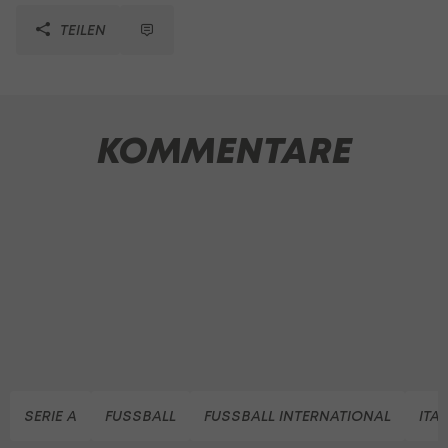
TEILEN
KOMMENTARE
SERIE A
FUSSBALL
FUSSBALL INTERNATIONAL
ITA