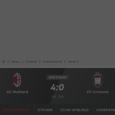
News
Fußball
International
Serie A
ENDSTAND
4:0
AC Mailand
FC Crotone
1:0 , 3:0
SPIELBERICHT
TICKER
LIVE-SPIELFELD
STATISTI