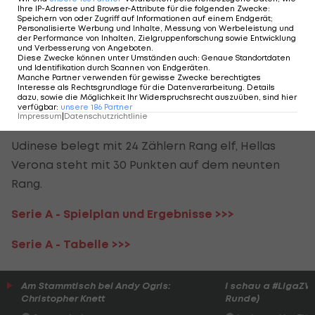
Verona mit 2:0. Lange sieht alles nach einer
Ihre IP-Adresse und Browser-Attribute für die folgenden Zwecke
:
torlosen Punkteteilung aus, ehe Udinese in Minute
Speichern von oder Zugriff auf Informationen auf einem Endgerät;
Personalisierte Werbung und Inhalte, Messung von Werbeleistung und
83 doch noch zuschlägt: Hellas-Unglücksrabe
der Performance von Inhalten, Zielgruppenforschung sowie Entwicklung
und Verbesserung von Angeboten
.
Marco Silvestri
lenkt einen
Deulofeu-Stanglpass in
Diese Zwecke können unter Umständen auch
:
Genaue Standortdaten
und Identifikation durch Scannen von Endgeräten
.
die eigenen Maschen. In der ersten Minute der
Manche Partner verwenden für gewisse Zwecke berechtigtes
Interesse als Rechtsgrundlage für die Datenverarbeitung. Details
Nachspielzeit trifft Gerard Deulofeu schließlich
dazu, sowie die Möglichkeit Ihr Widerspruchsrecht auszuüben, sind hier
verfügbar
:
unsere
186
Partner
auch noch selbst zum Endstand.
Impressum
|
Datenschutzrichtlinie
Udinese belegt mit 24 Zählern Rang elf, Hellas
Verona steht mit 30 Punkten auf dem neunten
Rang.
Serie A - Spielplan und Ergebnisse >>>
Serie A - Tabelle >>>
Am Stammtisch bei Andy Ogris:
I schau a #LigaZWA 
Christopher Knett
Runde)