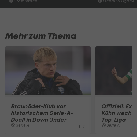
Stammtisch
I schau a LigaZWA
Mehr zum Thema
Braunöder-Klub vor
Offiziell: Ex
historischem Serie-A-
Kühn wechsel
Duell in Down Under
Top-Liga
Serie A
Serie A
7