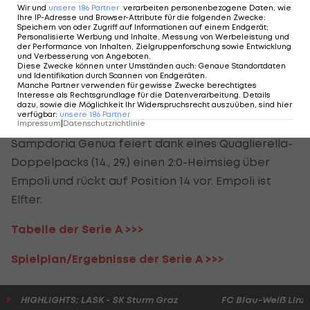
es sich aber nicht nehmen, sich davor noch von
Wir und
unsere
186
Partner
verarbeiten personenbezogene Daten, wie
Ihre IP-Adresse und Browser-Attribute für die folgenden Zwecke
:
Hellas-Coach
Igor Tudor
per Handschlag zu
Speichern von oder Zugriff auf Informationen auf einem Endgerät;
Personalisierte Werbung und Inhalte, Messung von Werbeleistung und
verabschieden.
der Performance von Inhalten, Zielgruppenforschung sowie Entwicklung
und Verbesserung von Angeboten
.
Diese Zwecke können unter Umständen auch
:
Genaue Standortdaten
In der Tabelle bleibt die Roma damit auf Rang
und Identifikation durch Scannen von Endgeräten
.
Manche Partner verwenden für gewisse Zwecke berechtigtes
sieben. Hellas Verona ist mit vier Punkten dahinter
Interesse als Rechtsgrundlage für die Datenverarbeitung. Details
dazu, sowie die Möglichkeit Ihr Widerspruchsrecht auszuüben, sind hier
weiter Neunter.
verfügbar
:
unsere
186
Partner
Impressum
|
Datenschutzrichtlinie
Sampdoria Genua feiert dank eines Quaglierella-
Doppelpacks (14., 29.) einen 2:0-Heimsieg über
Empoli und rückt auf Position 14 vor. Empoli ist
Elfter.
Tabelle der Serie A >>>
Spielplan/Ergebnisse der Serie A >>>
HIGHLIGHTS: LASK - SK Sturm Graz
FC Blau-Weiß Linz 