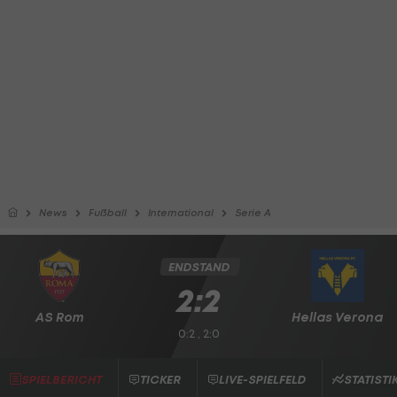
News
Fußball
International
Serie A
ENDSTAND
2:2
AS Rom
Hellas Verona
0:2 , 2:0
SPIELBERICHT
TICKER
LIVE-SPIELFELD
STATISTI