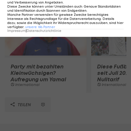
und Verbesserung von Angeboten
.
Diese Zwecke können unter Umständen auch
:
Genaue Standortdaten
und Identifikation durch Scannen von Endgeräten
.
Manche Partner verwenden für gewisse Zwecke berechtigtes
Interesse als Rechtsgrundlage für die Datenverarbeitung. Details
dazu, sowie die Möglichkeit Ihr Widerspruchsrecht auszuüben, sind hier
verfügbar
:
unsere
186
Partner
Impressum
|
Datenschutzrichtlinie
Party mit bezahlten
Diese Fußbal
Kleinwüchsigen?
seit Juli 202
Aufregung um Yamal
Nulltarif
International
International
TEILEN