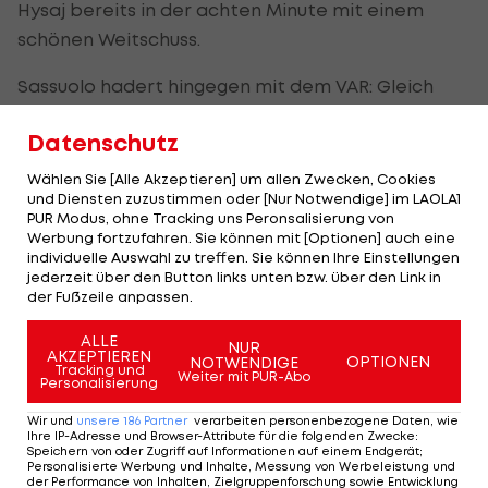
Hysaj bereits in der achten Minute mit einem
schönen Weitschuss.
Sassuolo hadert hingegen mit dem VAR: Gleich
drei Tore werden den Gästen - allerdings auch
Datenschutz
berechtigterweise - wegen einer Abseitsstellung
aberkannt. Erst in der Nachspielzeit gelingt
Wählen Sie [Alle Akzeptieren] um allen Zwecken, Cookies
und Diensten zuzustimmen oder [Nur Notwendige] im LAOLA1
Napoli durch Allan die Vorentscheidung (93.).
PUR Modus, ohne Tracking uns Peronsalisierung von
Werbung fortzufahren. Sie können mit [Optionen] auch eine
Durch den Sieg rückt der Tabellen-Siebente
individuelle Auswahl zu treffen. Sie können Ihre Einstellungen
jederzeit über den Button links unten bzw. über den Link in
Napoli dem
AC Milan
wieder auf einen Punkt nahe.
der Fußzeile anpassen.
Die Mailänder nehmen derzeit Rang sechs ein, der
einen Startplatz in der Europa League bedeuten
ALLE
NUR
AKZEPTIEREN
OPTIONEN
NOTWENDIGE
würde. Sassuolo ist weiter Achter, auf Napoli
Tracking und
Weiter mit PUR-Abo
Personalisierung
fehlen nun allerdings schon elf Punkte.
Wir und
unsere
186
Partner
verarbeiten personenbezogene Daten, wie
Ihre IP-Adresse und Browser-Attribute für die folgenden Zwecke
:
Speichern von oder Zugriff auf Informationen auf einem Endgerät;
Personalisierte Werbung und Inhalte, Messung von Werbeleistung und
Mehr zum Thema
der Performance von Inhalten, Zielgruppenforschung sowie Entwicklung