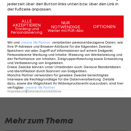
Die Gäste müssen durch die Niederlage um die
jederzeit über den Button links unten bzw. über den Link in
Champions-League-Teilnahme zittern. Einen
der Fußzeile anpassen.
Spieltag vor Saisonende halten die "Blues" bei 63
ALLE
NUR
Punkten auf Rang vier, nur einen Zähler vor
AKZEPTIEREN
OPTIONEN
NOTWENDIGE
Tracking und
Weiter mit PUR-Abo
Leicester City
. Die Mannschaft von Frank Lampard
Personalisierung
empfängt am letzten Spieltag Wolverhampton,
Wir und
unsere
186
Partner
verarbeiten personenbezogene Daten, wie
Ihre IP-Adresse und Browser-Attribute für die folgenden Zwecke
:
während der Dritte,
Manchester United
, zu
Speichern von oder Zugriff auf Informationen auf einem Endgerät;
Personalisierte Werbung und Inhalte, Messung von Werbeleistung und
Leicester City muss.
der Performance von Inhalten, Zielgruppenforschung sowie Entwicklung
und Verbesserung von Angeboten
.
Diese Zwecke können unter Umständen auch
:
Genaue Standortdaten
und Identifikation durch Scannen von Endgeräten
.
HIGHLIGHTS: LASK - SK Sturm Graz
FC Blau-Weiß Linz 
Manche Partner verwenden für gewisse Zwecke berechtigtes
Interesse als Rechtsgrundlage für die Datenverarbeitung. Details
Fußball - Frauen-Bundesliga
Fußball - ADMIRAL 
dazu, sowie die Möglichkeit Ihr Widerspruchsrecht auszuüben, sind hier
verfügbar
:
unsere
186
Partner
Impressum
|
Datenschutzrichtlinie
Mehr zum Thema