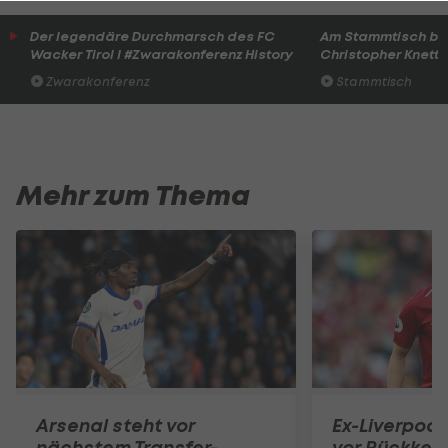
Der legendäre Durchmarsch des FC
Am Stammtisch bei
Wacker Tirol I #Zwarakonferenz History
Christopher Knett
Zwarakonferenz
Stammtisch
Mehr zum Thema
Arsenal steht vor
Ex-Liverpool
nächstem Transfer-
vor Rückkehr