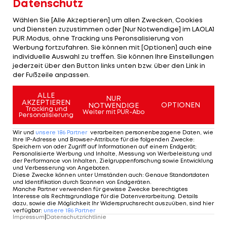
Datenschutz
Chelsea ist nach zuletzt nur einem Sieg aus den
Wählen Sie [Alle Akzeptieren] um allen Zwecken, Cookies
und Diensten zuzustimmen oder [Nur Notwendige] im LAOLA1
vergangenen fünf Partien in der Tabelle auf Rang
PUR Modus, ohne Tracking uns Peronsalisierung von
neun abgerutscht. Die vor der Saison ganz klar
Werbung fortzufahren. Sie können mit [Optionen] auch eine
individuelle Auswahl zu treffen. Sie können Ihre Einstellungen
angepeilten Champions-League-Ränge geraten
jederzeit über den Button links unten bzw. über den Link in
immer mehr aus dem Blickfeld.
der Fußzeile anpassen.
ALLE
Tuchel selbst musste erst zu Weihnachten seinen
NUR
AKZEPTIEREN
OPTIONEN
NOTWENDIGE
Tracking und
Posten bei
Paris Saint-Germain
räumen.
Weiter mit PUR-Abo
Personalisierung
Wir und
unsere
186
Partner
verarbeiten personenbezogene Daten, wie
Ihre IP-Adresse und Browser-Attribute für die folgenden Zwecke
:
Speichern von oder Zugriff auf Informationen auf einem Endgerät;
Personalisierte Werbung und Inhalte, Messung von Werbeleistung und
Welcome to Chelsea, Thomas
der Performance von Inhalten, Zielgruppenforschung sowie Entwicklung
Tuchel! ✍️????
#WelcomeTuchel
und Verbesserung von Angeboten
.
Diese Zwecke können unter Umständen auch
:
Genaue Standortdaten
— Chelsea FC (@ChelseaFC)
January 26,
und Identifikation durch Scannen von Endgeräten
.
Manche Partner verwenden für gewisse Zwecke berechtigtes
2021
Interesse als Rechtsgrundlage für die Datenverarbeitung. Details
dazu, sowie die Möglichkeit Ihr Widerspruchsrecht auszuüben, sind hier
verfügbar
:
unsere
186
Partner
Impressum
|
Datenschutzrichtlinie