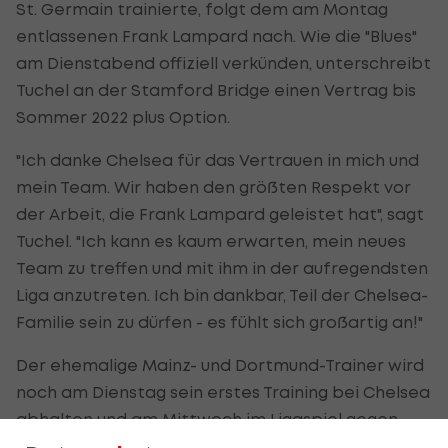
St. Germain trainierte, folgt dem am Montag
entlassenen Frank Lampard nach. Wie die "Blues"
am Dienstabend offiziell verkünden, unterschreibt
Tuchel an der Stamford Bridge einen Vertrag bis
Sommer 2022 plus Option.
"Ich danke Chelsea für das Vertrauen in mich und
mein Team. Wir haben den größten Respekt vor
der Arbeit, die Frank Lampard geleistet hat", sagt
Tuchel. "Ich kann es kaum erwarten, mein neues
Team zu treffen und mit ihm in der aufregendsten
Liga anzutreten. Ich bin dankbar, Teil der Chelsea-
Familie sein zu dürfen - es fühlt sich großartig an!"
Der ehemalige Mainz- und Dortmund-Trainer wird
noch am Dienstag sein erstes Training bei Chelsea
abhalten und am Mittwoch im Ligaspiel gegen
Wolverhampton sein Debüt feiern.