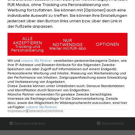
PUR Modus, ohne Tracking uns Peronsalisierung von
bedauert die Spielverlegung zutiefst: "Unsere
Werbung fortzufahren. Sie können mit [Optionen] auch eine
Spieler waren auf das Spiel vorbereitet, genauso
individuelle Auswahl zu treffen. Sie können Ihre Einstellungen
jederzeit über den Button links unten bzw. über den Link in
wie der Mannschaftsstab und jeder im Goodison
der Fußzeile anpassen.
Park. Der Spieltag ist das wichtigste Datum in
ALLE
unserem Kalender. Und dieser war ein großer."
NUR
AKZEPTIEREN
OPTIONEN
NOTWENDIGE
Tracking und
Weiter mit PUR-Abo
Personalisierung
Hasenhüttl
Wir und
unsere
186
Partner
verarbeiten personenbezogene Daten, wie
nach Covid-
Ihre IP-Adresse und Browser-Attribute für die folgenden Zwecke
:
Speichern von oder Zugriff auf Informationen auf einem Endgerät;
Fall in
Personalisierte Werbung und Inhalte, Messung von Werbeleistung und
Umfeld in
der Performance von Inhalten, Zielgruppenforschung sowie Entwicklung
und Verbesserung von Angeboten
.
Quarantäne
Diese Zwecke können unter Umständen auch
:
Genaue Standortdaten
Premier League
und Identifikation durch Scannen von Endgeräten
.
Manche Partner verwenden für gewisse Zwecke berechtigtes
Interesse als Rechtsgrundlage für die Datenverarbeitung. Details
dazu, sowie die Möglichkeit Ihr Widerspruchsrecht auszuüben, sind hier
verfügbar
:
unsere
186
Partner
Der legendäre Durchmarsch des FC
Am Stammtisch bei
Impressum
|
Datenschutzrichtlinie
Wacker Tirol I #Zwarakonferenz History
Christopher Knett
Zwarakonferenz
Stammtisch