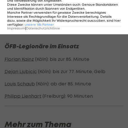
und Verbesserung von Angeboten
.
Freiburg hält als Fünfter bei 33 Punkten.
Diese Zwecke können unter Umständen auch
:
Genaue Standortdaten
und Identifikation durch Scannen von Endgeräten
.
Manche Partner verwenden für gewisse Zwecke berechtigtes
Deutsche Bundesliga - Spielplan/Ergebnisse >>>
Interesse als Rechtsgrundlage für die Datenverarbeitung. Details
dazu, sowie die Möglichkeit Ihr Widerspruchsrecht auszuüben, sind hier
verfügbar
:
unsere
186
Partner
Deutsche Bundesliga - Tabelle >>>
Impressum
|
Datenschutzrichtlinie
ÖFB-Legionäre im Einsatz
Florian Kainz
(Köln): bis zur 85. Minute
Dejan Ljubicic
(Köln): bis zur 77. Minute, Gelb
Louis Schaub
(Köln): ab der 85. Minute
Philipp Lienhart
(Freiburg): 90 Minuten
Mehr zum Thema