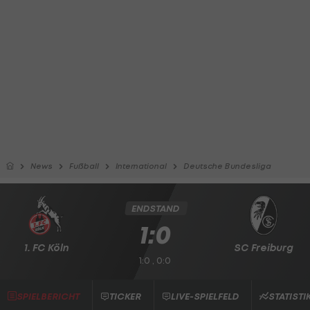
News
Fußball
International
Deutsche Bundesliga
ENDSTAND
1:0
1. FC Köln
SC Freiburg
1:0 , 0:0
SPIELBERICHT
TICKER
LIVE-SPIELFELD
STATISTI