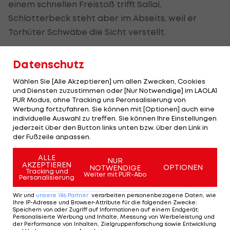
einem schnellen Freistoß trifft Sallai,
Schlotterbeck steht aber im Abseits, weil er
Torhüter Schwäbe die Sicht verstellt.
Mit
Florian Kainz
kratzt auch ein zweiter
Datenschutz
Österreicher knapp am Torerfolg, Schlotterbeck
kann aber auf der Linie retten (57.). Günter hat in
Wählen Sie [Alle Akzeptieren] um allen Zwecken, Cookies
und Diensten zuzustimmen oder [Nur Notwendige] im LAOLA1
der 73. Minute noch die beste
PUR Modus, ohne Tracking uns Peronsalisierung von
Ausgleichsmöglichkeit, scheitert aber an
Werbung fortzufahren. Sie können mit [Optionen] auch eine
individuelle Auswahl zu treffen. Sie können Ihre Einstellungen
Schwäbe.
jederzeit über den Button links unten bzw. über den Link in
der Fußzeile anpassen.
Ljubicic holt sich für eine übermotivierte Attacke
ALLE
an Eggestein Gelb ab (68.) und wird zehn Minuten
NUR
AKZEPTIEREN
OPTIONEN
NOTWENDIGE
Tracking und
später ausgewechselt. Auch Kainz beendet das
Weiter mit PUR-Abo
Personalisierung
Spiel vorzeitig, für ihn kommt
Louis Schaub
noch
Wir und
unsere
186
Partner
verarbeiten personenbezogene Daten, wie
zu wenigen Einsatzminuten (85.).
Philipp Lienhart
Ihre IP-Adresse und Browser-Attribute für die folgenden Zwecke
:
Speichern von oder Zugriff auf Informationen auf einem Endgerät;
spielt auf der Gegenseite durch.
Personalisierte Werbung und Inhalte, Messung von Werbeleistung und
der Performance von Inhalten, Zielgruppenforschung sowie Entwicklung