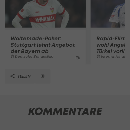
Woltemade-Poker:
Rapid-Flirt 
Stuttgart lehnt Angebot
wohl Angebo
der Bayern ab
Türkei vorli
Deutsche Bundesliga
International
1
TEILEN
KOMMENTARE