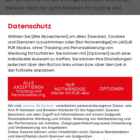
bereits nach nur zehn Minuten für Furore. Der
Stürmer versenkt Jovic eine Hereingabe von
Kostic unhaltbar in der linken Ecke.
Datenschutz
Wählen Sie [Alle Akzeptieren] um allen Zwecken, Cookies
Schließlich sorgt Jovic in der Nachspielzeit auch
und Diensten zuzustimmen oder [Nur Notwendige] im LAOLA1
noch selbst für die endgültige Entscheidung (90.+1).
PUR Modus, ohne Tracking uns Peronsalisierung von
Werbung fortzufahren. Sie können mit [Optionen] auch eine
individuelle Auswahl zu treffen. Sie können Ihre Einstellungen
Frankfurt verbessert sich damit auf den
jederzeit über den Button links unten bzw. über den Link in
siebenten Tabellenplatz und zieht punktemäßig
der Fußzeile anpassen.
mit dem sechstplatzierten
VfL Wolfsburg
gleich.
ALLE
NUR
Schalke bleibt mit nur sieben Punkten Schlusslicht.
AKZEPTIEREN
OPTIONEN
NOTWENDIGE
Tracking und
Weiter mit PUR-Abo
Personalisierung
Deutsche Bundesliga - Spielplan/Ergebnisse >>>
Wir und
unsere
186
Partner
verarbeiten personenbezogene Daten, wie
Ihre IP-Adresse und Browser-Attribute für die folgenden Zwecke
:
Deutsche Bundesliga - Tabelle >>>
Speichern von oder Zugriff auf Informationen auf einem Endgerät;
Personalisierte Werbung und Inhalte, Messung von Werbeleistung und
der Performance von Inhalten, Zielgruppenforschung sowie Entwicklung
und Verbesserung von Angeboten
.
ÖFB-Legionäre im Einsatz:
Diese Zwecke können unter Umständen auch
:
Genaue Standortdaten
und Identifikation durch Scannen von Endgeräten
.