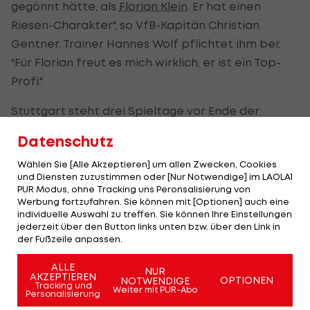
gegönnt hätte, als
Florian Klein
. Er hat einen
Riesen-Charakter", so VfB-Kapitän Christian
Gentner. Trainer Hannes Wolf pflichtet ihm bei:
"Für Florian freut es mich wirklich, er ist ein Top-
Profi."
Stuttgart steht drei Spieltage vor Ende der
Saison an der Tabellenspitze, der
Datenschutz
Wiederaufstieg steht wohl kurz bevor.
Wählen Sie [Alle Akzeptieren] um allen Zwecken, Cookies
Klein wird jedoch ab der kommenden Saison nicht
und Diensten zuzustimmen oder [Nur Notwendige] im LAOLA1
PUR Modus, ohne Tracking uns Peronsalisierung von
mehr bei Stuttgart spielen, der Vertrag des 30-
Werbung fortzufahren. Sie können mit [Optionen] auch eine
jährigen ÖFB-Legionärs wird nicht verlängert.
individuelle Auswahl zu treffen. Sie können Ihre Einstellungen
jederzeit über den Button links unten bzw. über den Link in
der Fußzeile anpassen.
Für seinen Auftritt gegen Nürnberg bekommt er
von der "Stuttgarter Zeitung" die Note 2, zudem
ALLE
NUR
AKZEPTIEREN
OPTIONEN
NOTWENDIGE
schreibt das Blatt: "Der größte Auftritt des
Tracking und
Weiter mit PUR-Abo
Personalisierung
Österreichers in diesem Jahr. An seinen