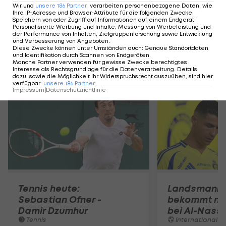
Siegtreffer wird man sich noch lange erinnern,
Wir und
unsere
186
Partner
verarbeiten personenbezogene Daten, wie
Ihre IP-Adresse und Browser-Attribute für die folgenden Zwecke
:
auch wenn er im Sommer den VfB verlässt."
Speichern von oder Zugriff auf Informationen auf einem Endgerät;
Personalisierte Werbung und Inhalte, Messung von Werbeleistung und
der Performance von Inhalten, Zielgruppenforschung sowie Entwicklung
und Verbesserung von Angeboten
.
Diese Zwecke können unter Umständen auch
:
Genaue Standortdaten
und Identifikation durch Scannen von Endgeräten
.
Manche Partner verwenden für gewisse Zwecke berechtigtes
Mehr zum Thema
Interesse als Rechtsgrundlage für die Datenverarbeitung. Details
dazu, sowie die Möglichkeit Ihr Widerspruchsrecht auszuüben, sind hier
verfügbar
:
unsere
186
Partner
Impressum
|
Datenschutzrichtlinie
Tennis heute:
Landsmann!
Sebastian Ofner -
bekommt ne
Damir Dzumhur
bei Al-Nassr
Tennis
International