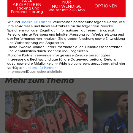
ALLE
NUR
AKZEPTIEREN
OPTIONEN
NOTWENDIGE
österreichischen Nationalteams nicht zur
Tracking und
Weiter mit PUR-Abo
Personalisierung
Verfügung.
Wir und
unsere
186
Partner
verarbeiten personenbezogene Daten, wie
Ihre IP-Adresse und Browser-Attribute für die folgenden Zwecke
:
Speichern von oder Zugriff auf Informationen auf einem Endgerät;
HIGHLIGHTS: LASK - SK Sturm Graz
FC Blau-Weiß Linz 
Personalisierte Werbung und Inhalte, Messung von Werbeleistung und
der Performance von Inhalten, Zielgruppenforschung sowie Entwicklung
Fußball - Frauen-Bundesliga
Fußball - ADMIRAL 
und Verbesserung von Angeboten
.
Diese Zwecke können unter Umständen auch
:
Genaue Standortdaten
und Identifikation durch Scannen von Endgeräten
.
Manche Partner verwenden für gewisse Zwecke berechtigtes
Interesse als Rechtsgrundlage für die Datenverarbeitung. Details
dazu, sowie die Möglichkeit Ihr Widerspruchsrecht auszuüben, sind hier
verfügbar
:
unsere
186
Partner
Impressum
|
Datenschutzrichtlinie
Mehr zum Thema