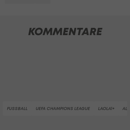
KOMMENTARE
FUSSBALL
UEFA CHAMPIONS LEAGUE
LAOLA1+
AL