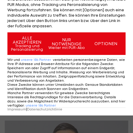
PUR Modus, ohne Tracking uns Peronsalisierung von
Werbung fortzufahren. Sie können mit [Optionen] auch eine
individuelle Auswahl zu treffen. Sie können Ihre Einstellungen
jederzeit über den Button links unten bzw. über den Link in
der Fußzeile anpassen.
Foto: ©GEPA
ALLE
NUR
AKZEPTIEREN
OPTIONEN
NOTWENDIGE
Tracking und
Weiter mit PUR-Abo
Personalisierung
LUKA SUČIĆ - 90 Minuten - Note: 3
Wir und
unsere
186
Partner
verarbeiten personenbezogene Daten, wie
Der Kroate konnte am Ball immer wieder glänzen
Ihre IP-Adresse und Browser-Attribute für die folgenden Zwecke
:
Speichern von oder Zugriff auf Informationen auf einem Endgerät;
und sorgte für Kreativmomente. Im defensiven
Personalisierte Werbung und Inhalte, Messung von Werbeleistung und
der Performance von Inhalten, Zielgruppenforschung sowie Entwicklung
Zweikampfverhalten war die Leistung aber
und Verbesserung von Angeboten
.
Diese Zwecke können unter Umständen auch
:
Genaue Standortdaten
jedenfalls ausbaufähig. In der 15. Minute war er
und Identifikation durch Scannen von Endgeräten
.
Manche Partner verwenden für gewisse Zwecke berechtigtes
mit einem geschickten Pass bei der Nene-Chance
Interesse als Rechtsgrundlage für die Datenverarbeitung. Details
dazu, sowie die Möglichkeit Ihr Widerspruchsrecht auszuüben, sind hier
mitbeteiligt.
verfügbar
:
unsere
186
Partner
Impressum
|
Datenschutzrichtlinie