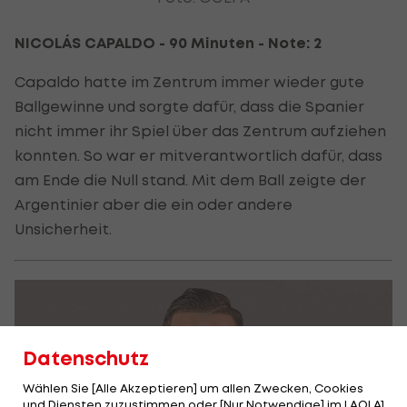
NICOLÁS CAPALDO - 90 Minuten - Note: 2
Capaldo hatte im Zentrum immer wieder gute
Ballgewinne und sorgte dafür, dass die Spanier
nicht immer ihr Spiel über das Zentrum aufziehen
konnten. So war er mitverantwortlich dafür, dass
am Ende die Null stand. Mit dem Ball zeigte der
Argentinier aber die ein oder andere
Unsicherheit.
Datenschutz
Wählen Sie [Alle Akzeptieren] um allen Zwecken, Cookies
und Diensten zuzustimmen oder [Nur Notwendige] im LAOLA1