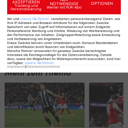
AKZEPTIEREN
OPTIONEN
NOTWENDIGE
und dann abklären, wie das System unter
Tracking und
Weiter mit PUR-Abo
Personalisierung
Bewahrung des Spielflusses umgesetzt werden
Wir und
unsere
186
Partner
verarbeiten personenbezogene Daten, wie
kann, bevor wir eine Entscheidung treffen".
Ihre IP-Adresse und Browser-Attribute für die folgenden Zwecke
:
Speichern von oder Zugriff auf Informationen auf einem Endgerät;
Personalisierte Werbung und Inhalte, Messung von Werbeleistung und
Videobeweis-Gegner und UEFA-Präsident
der Performance von Inhalten, Zielgruppenforschung sowie Entwicklung
und Verbesserung von Angeboten
.
Aleksander Ceferin erklärt erst im Februar,
dass
Diese Zwecke können unter Umständen auch
:
Genaue Standortdaten
und Identifikation durch Scannen von Endgeräten
.
der VAR oft für "große Konfusion" sorge.
Manche Partner verwenden für gewisse Zwecke berechtigtes
Interesse als Rechtsgrundlage für die Datenverarbeitung. Details
dazu, sowie die Möglichkeit Ihr Widerspruchsrecht auszuüben, sind hier
verfügbar
:
unsere
186
Partner
Impressum
|
Datenschutzrichtlinie
Mehr zum Thema