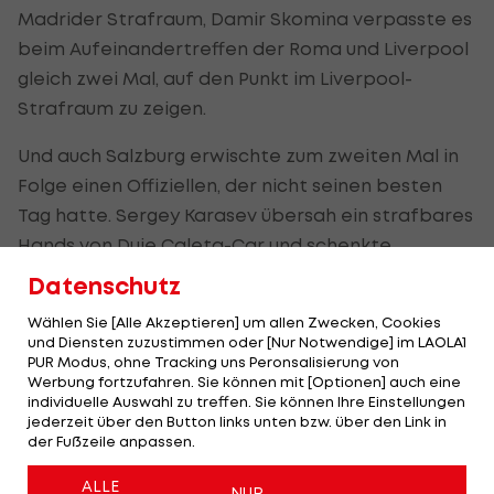
Madrider Strafraum, Damir Skomina verpasste es
beim Aufeinandertreffen der Roma und Liverpool
gleich zwei Mal, auf den Punkt im Liverpool-
Strafraum zu zeigen.
Und auch Salzburg erwischte zum zweiten Mal in
Folge einen Offiziellen, der nicht seinen besten
Tag hatte. Sergey Karasev übersah ein strafbares
Hands von Duje Caleta-Car und schenkte
Marseille einen spielentscheidenden Eckball.
Datenschutz
Einen Videobeweis, der den Salzburgern beim
Wählen Sie [Alle Akzeptieren] um allen Zwecken, Cookies
und Diensten zuzustimmen oder [Nur Notwendige] im LAOLA1
Eckball übrigens nicht geholfen hätte, wird es in
PUR Modus, ohne Tracking uns Peronsalisierung von
der kommenden internationalen Saison aber
Werbung fortzufahren. Sie können mit [Optionen] auch eine
individuelle Auswahl zu treffen. Sie können Ihre Einstellungen
weiter nicht geben, das bestätigt die UEFA auf
jederzeit über den Button links unten bzw. über den Link in
"kicker"-Nachfrage.
der Fußzeile anpassen.
ALLE
Die UEFA will "die laufenden Tests weiterverfolgen
NUR