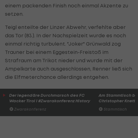
einem packenden Finish noch einmal Akzente zu
setzen.
Teigl enteilte der Linzer Abwehr, verfehlte aber
das Tor (83.). In der Nachspielzeit wurde es noch
einmal richtig turbulent. "Joker" Grünwald zog
Trauner bei einem Eggestein-Freistoß im
Strafraum am Trikot nieder und wurde mit der
Ampelkarte auch ausgeschlossen, Renner ließ sich
die Elfmeterchance allerdings entgehen.
Der legendäre Durchmarsch des FC
Am Stammtisch bei
Wacker Tirol I #Zwarakonferenz History
Christopher Knett
Zwarakonferenz
Stammtisch