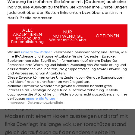
Werbung fortzufahren. Sie können mit [Optionen] auch eine
James Holland.
individuelle Auswahl zu treffen. Sie können Ihre Einstellungen
jederzeit über den Button links unten bzw. über den Link in
der Fußzeile anpassen.
Traumtor von Goiginger
ALLE
NUR
AKZEPTIEREN
OPTIONEN
NOTWENDIGE
Nach einer Gedenkminute für den verstorbenen
Tracking und
Weiter mit PUR-Abo
Personalisierung
Ex-ÖFB-Teamchefs Otto Baric nahm die Partie
Wir und
unsere
186
Partner
verarbeiten personenbezogene Daten, wie
grundsätzlich den erwarteten Lauf. Die
Ihre IP-Adresse und Browser-Attribute für die folgenden Zwecke
:
Speichern von oder Zugriff auf Informationen auf einem Endgerät;
Oberösterreicher hatten deutlich mehr
Personalisierte Werbung und Inhalte, Messung von Werbeleistung und
der Performance von Inhalten, Zielgruppenforschung sowie Entwicklung
Ballbesitz, diktierten das Geschehen und ließen
und Verbesserung von Angeboten
.
Diese Zwecke können unter Umständen auch
:
Genaue Standortdaten
das Leder gut laufen, die Wiener lauerten auf
und Identifikation durch Scannen von Endgeräten
.
Konter.
Manche Partner verwenden für gewisse Zwecke berechtigtes
Interesse als Rechtsgrundlage für die Datenverarbeitung. Details
dazu, sowie die Möglichkeit Ihr Widerspruchsrecht auszuüben, sind hier
verfügbar
:
unsere
186
Partner
Der erste davon führte gleich zur überraschenden
Impressum
|
Datenschutzrichtlinie
Führung der Heimischen. Pichler ließ Mads Emil
Madsen mit einem Haken aussteigen und traf mit
links überlegt ins lange Eck. Der Torschütze stand
gleich darauf auch auf der anderen Seite im