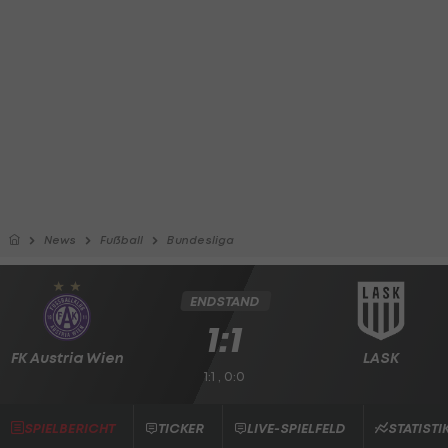
News
Fußball
Bundesliga
ENDSTAND
1:1
FK Austria Wien
LASK
1:1 , 0:0
SPIELBERICHT
TICKER
LIVE-SPIELFELD
STATISTI