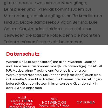
gibt es bereits zwei externe Neuzugänge,
Leihspieler Smail Prevljak kommt zudem aus
Mattersburg zurück. Abgänge - heiße Kandidaten
sind u.a. Diadie Samassekou, Valon Berisha, Duje
Caleta-Car, Amadou Haidara - sind nicht nur
deswegen die logische Folge, denn die nächsten
Talente müssen Einsatzzeit bekommen.
Sollte Rose indes selbst 2019 in eine Top-Liga
Datenschutz
wechseln wollen, bekommt Salzburg Ablöse für
Wählen Sie [Alle Akzeptieren] um allen Zwecken, Cookies
seinen Trainer - außer der neue Vertrag
und Diensten zuzustimmen oder [Nur Notwendige] im LAOLA1
PUR Modus, ohne Tracking uns Peronsalisierung von
beinhaltet eine Ausstiegsklausel. Das hat der
Werbung fortzufahren. Sie können mit [Optionen] auch eine
Meister freilich nicht kommuniziert.
individuelle Auswahl zu treffen. Sie können Ihre Einstellungen
jederzeit über den Button links unten bzw. über den Link in
der Fußzeile anpassen.
"Ich bin sehr gern in Salzburg"
ALLE
NUR
AKZEPTIEREN
OPTIONEN
NOTWENDIGE
Sportchef
Christoph Freund
: "Wir sind sehr froh,
Tracking und
Weiter mit PUR-Abo
Personalisierung