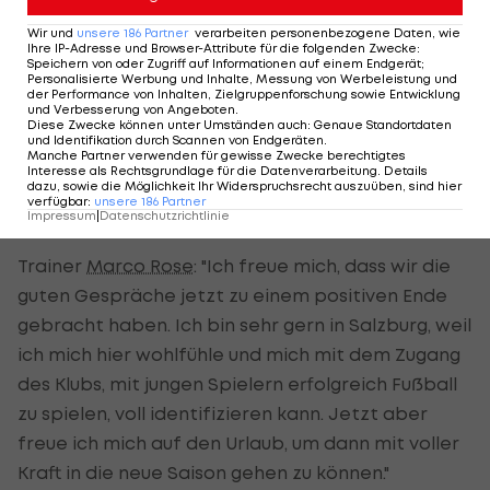
die Spekulationen um unseren Trainer
Marco Rose
Wir und
unsere
186
Partner
verarbeiten personenbezogene Daten, wie
mit der heutigen Vertragsverlängerung beenden
Ihre IP-Adresse und Browser-Attribute für die folgenden Zwecke
:
Speichern von oder Zugriff auf Informationen auf einem Endgerät;
zu können. Mit dieser für uns sehr wichtigen
Personalisierte Werbung und Inhalte, Messung von Werbeleistung und
der Performance von Inhalten, Zielgruppenforschung sowie Entwicklung
Personalentscheidung können wir jetzt
und Verbesserung von Angeboten
.
Diese Zwecke können unter Umständen auch
:
Genaue Standortdaten
gemeinsam unseren vollen Fokus und unsere
und Identifikation durch Scannen von Endgeräten
.
Manche Partner verwenden für gewisse Zwecke berechtigtes
Energie auf die Vorbereitung für die kommende
Interesse als Rechtsgrundlage für die Datenverarbeitung. Details
Saison richten. Wir freuen uns schon jetzt auf eine
dazu, sowie die Möglichkeit Ihr Widerspruchsrecht auszuüben, sind hier
verfügbar
:
unsere
186
Partner
spannende und herausfordernde Saison 2018/19!"
Impressum
|
Datenschutzrichtlinie
Trainer
Marco Rose
: "Ich freue mich, dass wir die
guten Gespräche jetzt zu einem positiven Ende
gebracht haben. Ich bin sehr gern in Salzburg, weil
ich mich hier wohlfühle und mich mit dem Zugang
des Klubs, mit jungen Spielern erfolgreich Fußball
zu spielen, voll identifizieren kann. Jetzt aber
freue ich mich auf den Urlaub, um dann mit voller
Kraft in die neue Saison gehen zu können."