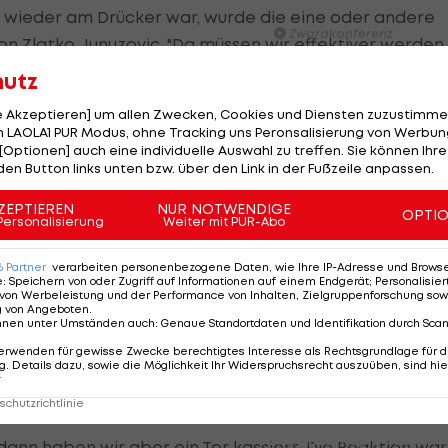
Tirol I #Zwarakonferenz Hi
rg wieder am Drücker war, wurde die eine oder andere
Zwarakonferenz
von
Zlatko Junuzovic
. "Da müssen wir effektiver werden.
ncen auslassen, dann wirst du irgendwann bestraft. He
hutz
Am Stammtisch bei Andy Ogr
Knett
ssen wir aber lernen."
le Akzeptieren] um allen Zwecken, Cookies und Diensten zuzustimme
Stammtisch
 LAOLA1 PUR Modus, ohne Tracking uns Peronsalisierung von Werbung
[Optionen] auch eine individuelle Auswahl zu treffen. Sie können Ihre
den Button links unten bzw. über den Link in der Fußzeile anpassen.
I schau a #LigaZWA - Die Hig
 Rückstand
Runde)
ZEPTIEREN
NUR NOTWENDIGE
OPTI
I schau a LigaZWA
Personalisierung
Weiter mit PUR-Abo
h dem Spiel vor allem dem Gegner, der Wiener Austria,
en sich die beiden Teams im Cup-Viertelfinale
LASK-Traumstart: Sind die Li
6
Partner
verarbeiten personenbezogene Daten, wie Ihre IP-Adresse und Browser-
Titelfavorit?
lzburg mit 2:0.
e
:
Speichern von oder Zugriff auf Informationen auf einem Endgerät; Personalisi
von Werbeleistung und der Performance von Inhalten, Zielgruppenforschung sow
Ansakonferenz
g von Angeboten
.
siv gespielt hat. Sie sind eine gute Mannschaft. In der
nnen unter Umständen auch
:
Genaue Standortdaten und Identifikation durch Sca
en aber nicht konsequent genug. In der zweiten
Wacker furios: Was ist in di
erwenden für gewisse Zwecke berechtigtes Interesse als Rechtsgrundlage für d
. Details dazu, sowie die Möglichkeit Ihr Widerspruchsrecht auszuüben, sind hie
möglich? I #Zwarakonferenz 
S-Amerikaner, der besonders stolz darauf ist, wie seine
r
Zwarakonferenz
eit einer langen Zeit reagiert hat.
chutzrichtlinie
HIGHLIGHTS: Rapid-Frauen li
 dann haben wir aber ein Tor kassiert. Die Reaktion war