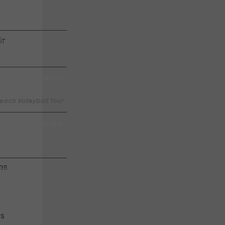
fest
ür
id
N Tulln: Medaillen-
each Volleyball Tour
Austria Salzburg zu
es
 Salzburg
es