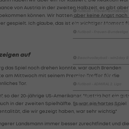
Bundesliga-Premiere ein Tor
hance von Austria in der zweiten Halbzeit, es gibt aber
Fußball - Frauen-Bundesliga
or bekommen können. Wir hatten aber keine Angst nach
r gespielt. Ich glaube, das ist ein wichtiger Moment f
First Vienna FC 1894 - SK Rap
Fußball - Frauen-Bundesliga
win2day Beach Tour PRO OPE
Entscheidung
zeigen auf
Beachvolleyball - win2day B
rg das Spiel noch drehen konnte, war auch Brenden
Highlights: Neuzugang führt 
te am Mittwoch mit seinem Premier-Treffer für die
LigaZwa-Auftaktsieg
nliches Tor.
Fußball - ADMIRAL 2. Liga
", so der 20-jährige US-Amerikaner. "Austria hat ein gut
FC Hertha Wels - SV Austria
uch in der zweiten Spielhälfte. Es war ein hartes Spiel
Fußball - ADMIRAL 2. Liga
ntalität, die wir gezeigt haben, war sehr wichtig."
 jüngerer Landsmann immer besser zurechtfindet und di