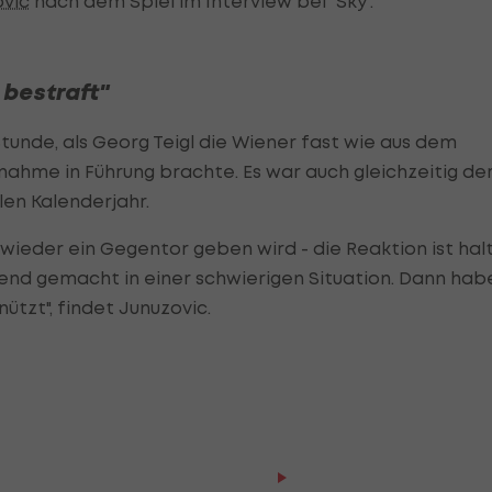
ovic
nach dem Spiel im Interview bei "Sky".
 bestraft"
tunde, als Georg Teigl die Wiener fast wie aus dem
ahme in Führung brachte. Es war auch gleichzeitig de
len Kalenderjahr.
wieder ein Gegentor geben wird - die Reaktion ist hal
end gemacht in einer schwierigen Situation. Dann hab
tzt", findet Junuzovic.
Der legendäre Durchmar