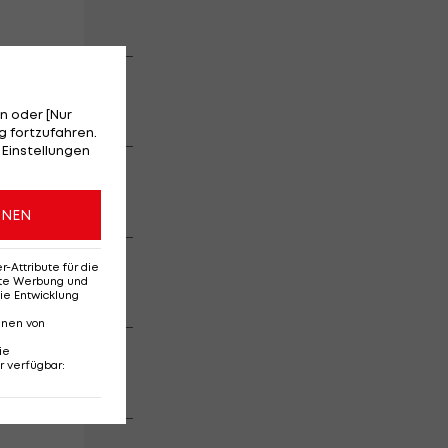
story
ute
is: Christopher
n oder [Nur
 fortzufahren.
 Einstellungen
hlightshow (1.
ONEN
nzer der
Attribute für die
erte Werbung und
ie Entwicklung
nnen von
eser Saison
ie
r verfügbar
:
SPEZIAL
efern bei