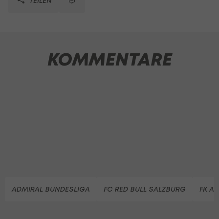
TEILEN
KOMMENTARE
ADMIRAL BUNDESLIGA
FC RED BULL SALZBURG
FK A