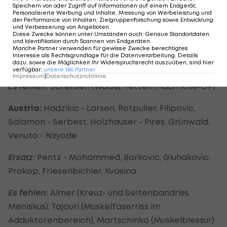
Salzburg:
Walke - Lainer, Miranda, Wisdom, Ulmer -
Speichern von oder Zugriff auf Informationen auf einem Endgerät;
Personalisierte Werbung und Inhalte, Messung von Werbeleistung und
Lazaro/Schlager, Laimer, Samassekou, Berisha -
der Performance von Inhalten, Zielgruppenforschung sowie Entwicklung
und Verbesserung von Angeboten
.
Hwang, Minamino/Oberlin
Diese Zwecke können unter Umständen auch
:
Genaue Standortdaten
und Identifikation durch Scannen von Endgeräten
.
Manche Partner verwenden für gewisse Zwecke berechtigtes
Ersatz:
Stankovic - Caleta-Car, Schwegler,
Interesse als Rechtsgrundlage für die Datenverarbeitung. Details
dazu, sowie die Möglichkeit Ihr Widerspruchsrecht auszuüben, sind hier
Rzatkowski, C. Leitgeb, Radosevic, Wanderson
verfügbar
:
unsere
186
Partner
Impressum
|
Datenschutzrichtlinie
Es fehlen:
Sörensen (Wade), Tetteh (nach Knie-OP)
Austria:
Hadzikic - Larsen, Rotpuller, Filipovic,
Salamon - Serbest, Holzhauser - Pires, Grünwald,
Venuto - Kayode
Ersatz:
Pentz - Mohammed, Borkovic, Gluhakovic,
Prokop, Friesenbichler, Kvasina
Es fehlen:
Almer (Kreuz- und Seitenbandriss,
Meniskus), Tajouri (Muskelfaserriss im
Adduktorenbereich), Martschinko (Muskelblessur)