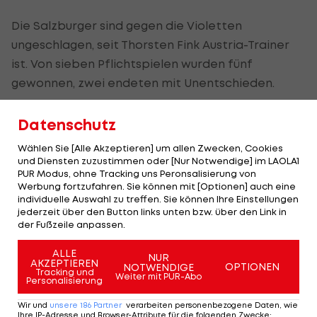
Die Salzburger sind gegen die Violetten
ungeschlagen, seit Thorsten Fink Austria-Trainer
ist. Von sieben Pflichtspielen wurden fünf
gewonnen, zwei endeten mit Unentschieden.
"Wir tun uns gegen die Austria nicht leichter,
Datenschutz
sondern wir haben zuletzt unsere Chancen ganz
Wählen Sie [Alle Akzeptieren] um allen Zwecken, Cookies
einfach eiskalt genutzt. Der Spielverlauf war
und Diensten zuzustimmen oder [Nur Notwendige] im LAOLA1
immer günstig für uns", sagt Ulmer dazu.
PUR Modus, ohne Tracking uns Peronsalisierung von
Werbung fortzufahren. Sie können mit [Optionen] auch eine
individuelle Auswahl zu treffen. Sie können Ihre Einstellungen
jederzeit über den Button links unten bzw. über den Link in
der Fußzeile anpassen.
Red Bull Salzburg -
FK Austria Wien
Wals-Siezenheim, Red-Bull-Arena, 16.30 Uhr, SR
ALLE
NUR
AKZEPTIEREN
OPTIONEN
NOTWENDIGE
Schüttengruber
Tracking und
Weiter mit PUR-Abo
Personalisierung
Bisherige Saisonergebnisse: 4:1 (h), 3:1 (a)
Wir und
unsere
186
Partner
verarbeiten personenbezogene Daten, wie
Ihre IP-Adresse und Browser-Attribute für die folgenden Zwecke
: