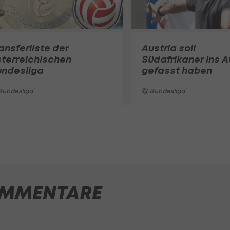
ansferliste der
Austria soll
terreichischen
Südafrikaner ins 
undesliga
gefasst haben
Bundesliga
Bundesliga
MMENTARE