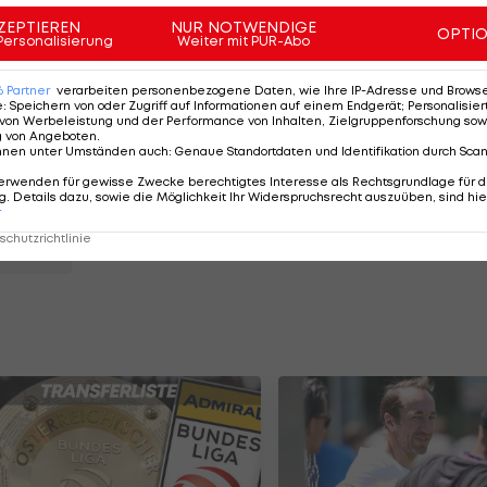
Patrick Maierhofer.
ZEPTIEREN
NUR NOTWENDIGE
OPTI
Personalisierung
Weiter mit PUR-Abo
:
6
Partner
verarbeiten personenbezogene Daten, wie Ihre IP-Adresse und Browser-
e
:
Speichern von oder Zugriff auf Informationen auf einem Endgerät; Personalisi
von Werbeleistung und der Performance von Inhalten, Zielgruppenforschung sow
g von Angeboten
.
nnen unter Umständen auch
:
Genaue Standortdaten und Identifikation durch Sca
erwenden für gewisse Zwecke berechtigtes Interesse als Rechtsgrundlage für d
n
. Details dazu, sowie die Möglichkeit Ihr Widerspruchsrecht auszuüben, sind hie
y
r
chutzrichtlinie