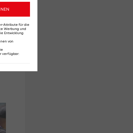
ONEN
Attribute für die
erte Werbung und
ie Entwicklung
nnen von
ie
r verfügbar
:
Drei Neue? Das ist
Im
Rapids Transferplan
To
Bu