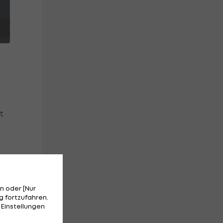
t
ien
n oder [Nur
".
 fortzufahren.
 Einstellungen