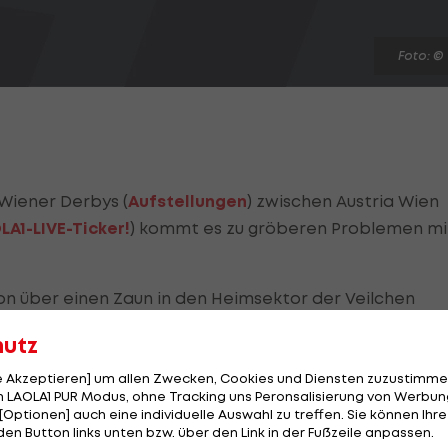
Foto: ©
 Wiener Derbys (
Aufstellungen
) zwischen Austria Wien
LA1-LIVE-Ticker!
) kommt es zu gröberen Problemen mi
on über einen Zaun in den Heimsektor der Veilchen
rente zu stehlen. Die Austria-Fans haben ihre Utensil
hutz
le Akzeptieren] um allen Zwecken, Cookies und Diensten zuzustimme
egweisungen, bestätigt die Polizei gegenüber der "APA
 LAOLA1 PUR Modus, ohne Tracking uns Peronsalisierung von Werbung
[Optionen] auch eine individuelle Auswahl zu treffen. Sie können Ihre
den Button links unten bzw. über den Link in der Fußzeile anpassen.
50 Personen involviert gewesen. "Das Ganze war aber