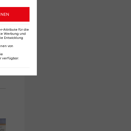
ng
en
ONEN
Attribute für die
erte Werbung und
ie Entwicklung
nnen von
ie
r verfügbar
: