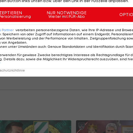
den Button links unten bzw. über den Link in der Fußzeile anpassen.
er Sport-Podcast"
geht es um den
LASK
und die Wandlu
r hören über die Sternstunde gegen
Inter Mailand
in d
ZEPTIEREN
NUR NOTWENDIGE
OPTI
Personalisierung
Weiter mit PUR-Abo
aus den 90ern und gelangen über die Reichel-Ära in die
dert-Projekt.
Hier anhören:
6
Partner
verarbeiten personenbezogene Daten, wie Ihre IP-Adresse und Browser-
e
:
Speichern von oder Zugriff auf Informationen auf einem Endgerät; Personalisi
von Werbeleistung und der Performance von Inhalten, Zielgruppenforschung sow
g von Angeboten
.
nnen unter Umständen auch
:
Genaue Standortdaten und Identifikation durch Sca
erwenden für gewisse Zwecke berechtigtes Interesse als Rechtsgrundlage für d
. Details dazu, sowie die Möglichkeit Ihr Widerspruchsrecht auszuüben, sind hie
r
chutzrichtlinie