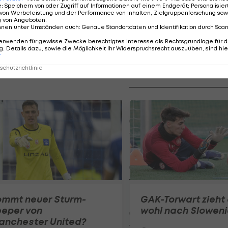
e
:
Speichern von oder Zugriff auf Informationen auf einem Endgerät; Personalisi
von Werbeleistung und der Performance von Inhalten, Zielgruppenforschung sow
ndenbonus sichern!
g von Angeboten
.
nnen unter Umständen auch
:
Genaue Standortdaten und Identifikation durch Sca
erwenden für gewisse Zwecke berechtigtes Interesse als Rechtsgrundlage für d
. Details dazu, sowie die Möglichkeit Ihr Widerspruchsrecht auszuüben, sind hie
Der legendäre Durchmar
r
Tirol I #Zwarakonferenz Hi
chutzrichtlinie
Zwarakonferenz
Am Stammtisch bei Andy Ogr
Knett
Stammtisch
I schau a #LigaZWA - Die Hig
Runde)
I schau a LigaZWA
LASK-Traumstart: Sind die Li
ommt neuer Sturm-
GAK-Torwart zieht
Titelfavorit?
eeper von
wohl nach Slowen
Ansakonferenz
anchester United?