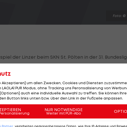
Foto: ©
iel der Linzer beim SKN St. Pölten in der 31. Bundesli
hutz
nen Tormann
Thomas Gebauer
bei jedem Ballkontakt au
le Akzeptieren] um allen Zwecken, Cookies und Diensten zuzustimme
Wechsel von der
SV Ried
zu den Athletikern im
 LAOLA1 PUR Modus, ohne Tracking uns Peronsalisierung von Werbung
spiel für den
LASK
.
[Optionen] auch eine individuelle Auswahl zu treffen. Sie können Ihre
den Button links unten bzw. über den Link in der Fußzeile anpassen.
Jahre für die Innviertler, einer der größten Rivalen de
ZEPTIEREN
NUR NOTWENDIGE
OPTI
m Sommer von Protesten überschattet worden.
Personalisierung
Weiter mit PUR-Abo
 dem Routinier.
6
Partner
verarbeiten personenbezogene Daten, wie Ihre IP-Adresse und Browser-