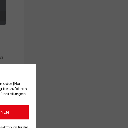
ga-
s.
n oder [Nur
 fortzufahren.
 Einstellungen
s
ONEN
Attribute für die